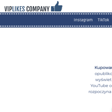
Instagram
TikTok
Kupowan
opubliko
wyświet
YouTube od
rozpoczyna 