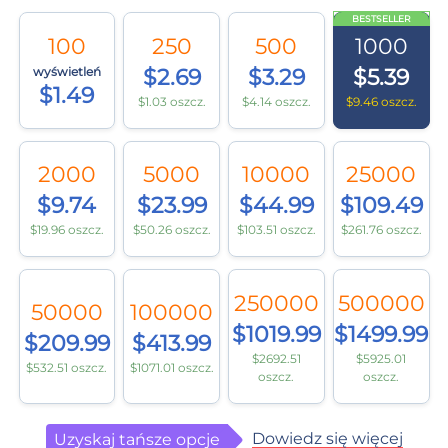
BESTSELLER
100
250
500
1000
wyświetleń
$2.69
$3.29
$5.39
$1.49
$1.03 oszcz.
$4.14 oszcz.
$9.46 oszcz.
2000
5000
10000
25000
$9.74
$23.99
$44.99
$109.49
$19.96 oszcz.
$50.26 oszcz.
$103.51 oszcz.
$261.76 oszcz.
250000
500000
50000
100000
$1019.99
$1499.99
$209.99
$413.99
$2692.51
$5925.01
$532.51 oszcz.
$1071.01 oszcz.
oszcz.
oszcz.
Dowiedz się więcej
Uzyskaj tańsze opcje