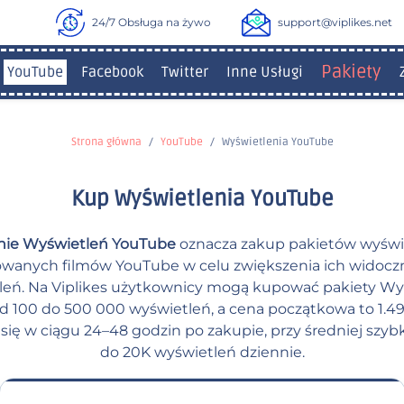
24/7 Obsługa na żywo
support@viplikes.net
Pakiety
YouTube
Facebook
Twitter
Inne Usługi
Strona główna
YouTube
Wyświetlenia YouTube
Kup Wyświetlenia YouTube
ie Wyświetleń YouTube
oznacza zakup pakietów wyświ
wanych filmów YouTube w celu zwiększenia ich widoczn
leń. Na Viplikes użytkownicy mogą kupować pakiety Wy
 100 do 500 000 wyświetleń, a cena początkowa to 1.49.
się w ciągu 24–48 godzin po zakupie, przy średniej szyb
do 20K wyświetleń dziennie.