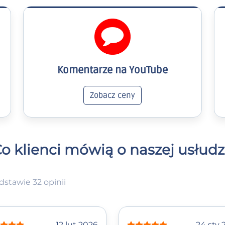
Komentarze na YouTube
Zobacz ceny
o klienci mówią o naszej usłud
stawie 32 opinii
12 lut 2026
24 sty 