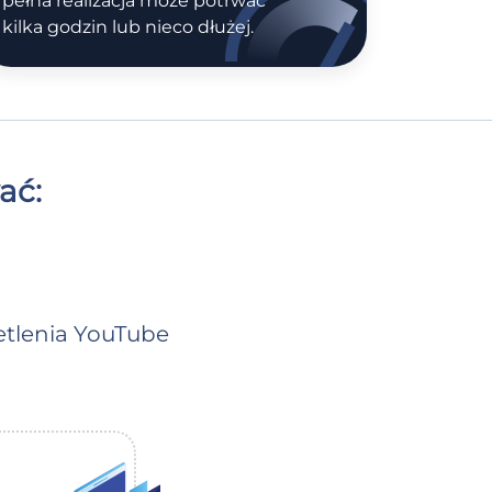
pełna realizacja może potrwać
kilka godzin lub nieco dłużej.
ać:
tlenia YouTube