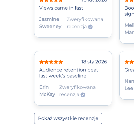
Views came in fast!
Boo
sign
Jasmine
Zweryfikowana
Mel
Sweeney
recenzja
Mar
18 sty 2026
Audience retention beat
Grea
last week’s baseline.
Nan
Erin
Zweryfikowana
Lee
McKay
recenzja
Pokaż wszystkie recenzje