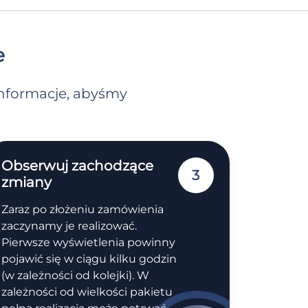
e
 informacje, abyśmy
Obserwuj zachodzące
3
zmiany
Zaraz po złożeniu zamówienia
zaczynamy je realizować.
Pierwsze wyświetlenia powinny
pojawić się w ciągu kilku godzin
(w zależności od kolejki). W
zależności od wielkości pakietu