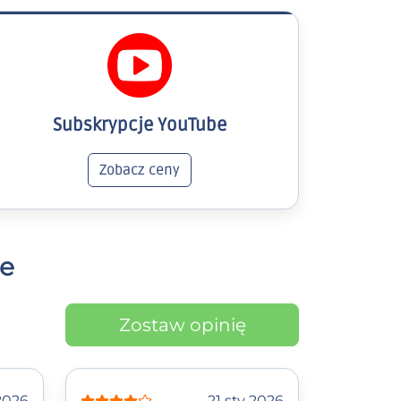
Subskrypcje YouTube
Zobacz ceny
ze
Zostaw opinię
2026
21 sty 2026