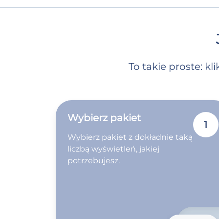
To takie proste: k
Wybierz pakiet
1
Wybierz pakiet z dokładnie taką
liczbą wyświetleń, jakiej
potrzebujesz.