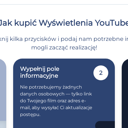
Jak kupić Wyświetlenia YouTub
liknij kilka przycisków i podaj nam potrzebne
mogli zacząć realizację!
Wypełnij pole
2
informacyjne
Nie potrzebujemy żadnych
danych osobowych — tylko link
do Twojego film oraz adres e-
mail, aby wysyłać Ci aktualizacje
postępu.