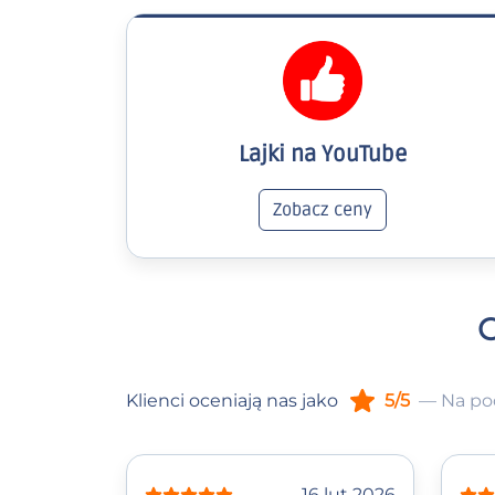
Lajki na YouTube
Zobacz ceny
C
Klienci oceniają nas jako
5/5
— Na pod
16 lut 2026