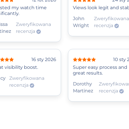
sted my watch time
Views look legit and stab
ificantly.
John
Zweryfikowana
issa
Zweryfikowana
Wright
recenzja
tinez
recenzja
16 sty 2026
10 sty
t visibility boost.
Super easy process and
great results.
cy
Zweryfikowana
Dorothy
Zweryfikowa
recenzja
Martinez
recenzja