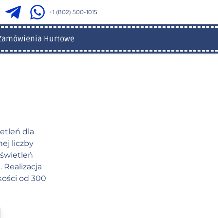
+1 (802) 500-1015
Zamówienia Hurtowe
etleń dla
ej liczby
świetleń
 Realizacja
kości od 300