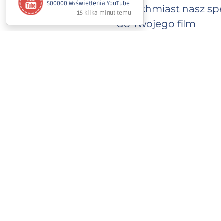
Natychmiast nasz spe
do Twojego film
Szacowany czas realiz
dostawy (od 300 do 
pakiecie