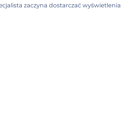
cjalista zaczyna dostarczać wyświetlenia
Wkrótce zobaczysz pierwsze wyświetlenia 
rozpoczęcia zależy od kolejki)
acji opiera się na średniej prędkości
20K wyświetleń dziennie) i wybranym