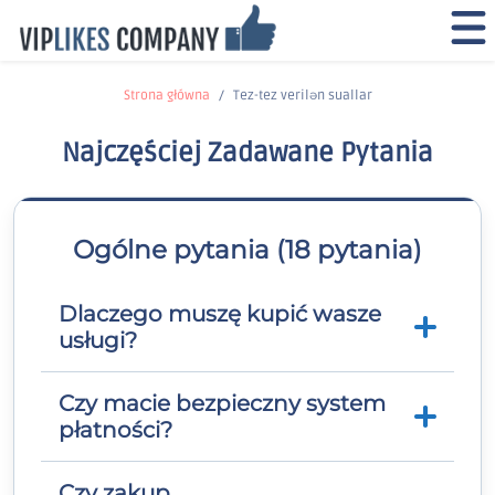
Strona główna
Tez-tez verilən suallar
Najczęściej Zadawane Pytania
Ogólne pytania (18 pytania)
Dlaczego muszę kupić wasze
usługi?
Czy macie bezpieczny system
Media społecznościowe stały się jedną z
płatności?
najszybciej rozwijających się form reklamy
na świecie. Zwiększenie potencjalnej bazy
klientów sprawia, że promowanie
Czy zakup
Tak, jesteśmy zweryfikowanymi