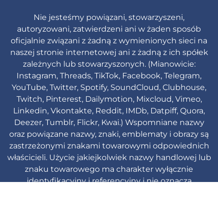
Nie jesteśmy powiązani, stowarzyszeni,
autoryzowani, zatwierdzeni ani w żaden sposób
oficjalnie związani z żadną z wymienionych sieci na
naszej stronie internetowej ani z żadną z ich spółek
zależnych lub stowarzyszonych. (Mianowicie:
Instagram, Threads, TikTok, Facebook, Telegram,
YouTube, Twitter, Spotify, SoundCloud, Clubhouse,
Twitch, Pinterest, Dailymotion, Mixcloud, Vimeo,
Linkedin, Vkontakte, Reddit, IMDb, Datpiff, Quora,
Deezer, Tumblr, Flickr, Kwai.) Wspomniane nazwy
oraz powiązane nazwy, znaki, emblematy i obrazy są
zastrzeżonymi znakami towarowymi odpowiednich
właścicieli. Użycie jakiejkolwiek nazwy handlowej lub
znaku towarowego ma charakter wyłącznie
identyfikacyjny i referencyjny i nie oznacza
jakiegokolwiek powiązania z właścicielem znaku
towarowego lub jego marką produktów.