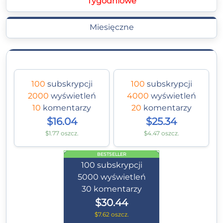
Tygodniowe
Miesięczne
100
subskrypcji
100
subskrypcji
2000
wyświetleń
4000
wyświetleń
10
komentarzy
20
komentarzy
$16.04
$25.34
$1.77 oszcz.
$4.47 oszcz.
BESTSELLER
100
subskrypcji
5000
wyświetleń
30
komentarzy
$30.44
$7.62 oszcz.