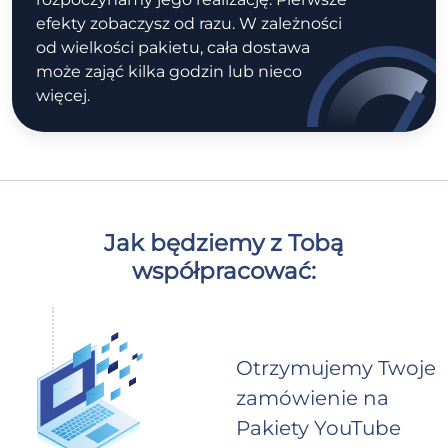
efekty zobaczysz od razu. W zależności
od wielkości pakietu, cała dostawa
może zająć kilka godzin lub nieco
więcej.
Jak będziemy z Tobą
współpracować:
Otrzymujemy Twoje
zamówienie na
Pakiety YouTube