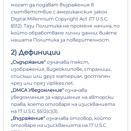
могат да подават възражения в
съответствие с американския закон
Digital Millennium Copyright Act (17 U.S.C.
§512). Тази Политика не променя начина, по
който обработваме лични данни; вижте
нашата
Политика за поверителност
.
2) Дефиниции
„Съдържание"
означава текст,
изображения, видеоклипове, страници,
списъци или друг материал, достъпен
чрез или през viplikes.net.
„DMCA Уведомление"
означава
уведомление за нарушение на авторски
права, което отговаря на изискванията
на 17 U.S.C. §512(c)(3).
„Възражение"
означава отговор, който
отговаря на изискванията на 17 U.S.C.