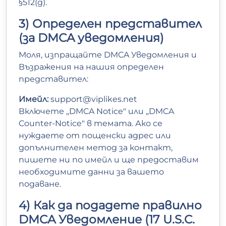
§512(g).
3) Определен представител
(за DMCA уведомления)
Моля, изпращайте DMCA Уведомления и
Възражения на нашия определен
представител:
Имейл:
support@viplikes.net
Включете „DMCA Notice" или „DMCA
Counter-Notice" в темата. Ако се
нуждаете от пощенски адрес или
допълнителен метод за контакт,
пишете ни по имейл и ще предоставим
необходимите данни за вашето
подаване.
4) Как да подадете правилно
DMCA Уведомление (17 U.S.C.