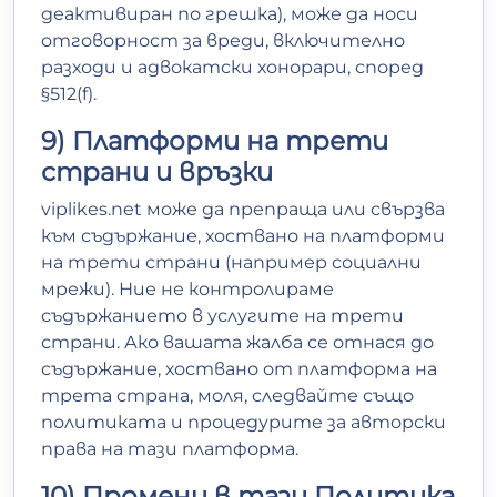
деактивиран по грешка), може да носи
отговорност за вреди, включително
разходи и адвокатски хонорари, според
§512(f).
9) Платформи на трети
страни и връзки
viplikes.net може да препраща или свързва
към съдържание, хоствано на платформи
на трети страни (например социални
мрежи). Ние не контролираме
съдържанието в услугите на трети
страни. Ако вашата жалба се отнася до
съдържание, хоствано от платформа на
трета страна, моля, следвайте също
политиката и процедурите за авторски
права на тази платформа.
10) Промени в тази Политика