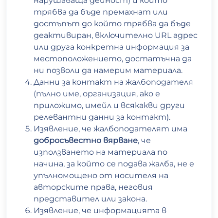
нарушаваща дейност) и който
трябва да бъде премахнат или
достъпът до който трябва да бъде
деактивиран, включително URL адрес
или друга конкретна информация за
местоположението, достатъчна да
ни позволи да намерим материала.
Данни за контакт на жалбоподателя
(пълно име, организация, ако е
приложимо, имейл и всякакви други
релевантни данни за контакт).
Изявление, че жалбоподателят има
добросъвестно вярване
, че
използването на материала по
начина, за който се подава жалба, не е
упълномощено от носителя на
авторските права, неговия
представител или закона.
Изявление, че информацията в