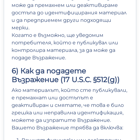
може да премахнем или деактивираме
достъпа до идентифицирания материал
и да предприемем други подходящи
мерки.
Когато е възможно, ще уведомим
потребителя, който е публикувал или
контролира материала, за да може да
подаде Възражение.
6) Как да подадете
Възражение (17 U.S.C. §512(g))
Ако материалът, който сте публикували,
е премахнат или достъпът е
деактивиран и смятате, че това е било
грешка или неправилна идентификация,
можете да изпратите Възражение.
Вашето Възражение трябва да включва: