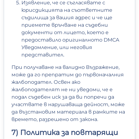
Изявление, че се съгласявате с
юрисдикцията на съответните
съдилища за вашия адрес и че ще
приемете връчване на съдебни
документи от лицето, което е
предоставило оригиналното DMCA
Уведомление, или неговия
представител.
При получаване на валидно Възражение,
може да го препратим до първоначалния
жалбоподател. Освен ако
жалбоподателят не ни уведоми, че е
подал съдебен иск за да ви попречи да
участвате в нарушаваща дейност, може
да възстановим материала в рамките на
времето, разрешено от закона.
7) Политика за повтарящи