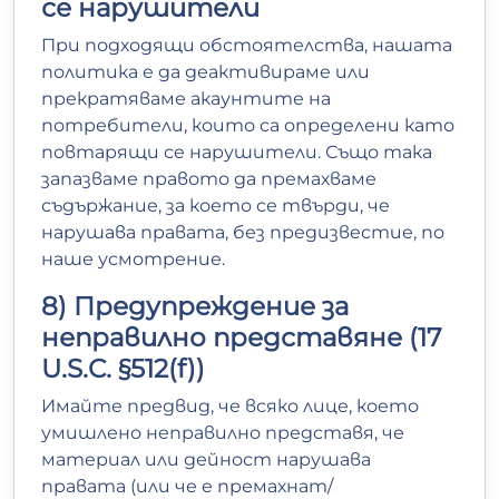
се нарушители
При подходящи обстоятелства, нашата
политика е да деактивираме или
прекратяваме акаунтите на
потребители, които са определени като
повтарящи се нарушители. Също така
запазваме правото да премахваме
съдържание, за което се твърди, че
нарушава правата, без предизвестие, по
наше усмотрение.
8) Предупреждение за
неправилно представяне (17
U.S.C. §512(f))
Имайте предвид, че всяко лице, което
умишлено неправилно представя, че
материал или дейност нарушава
правата (или че е премахнат/