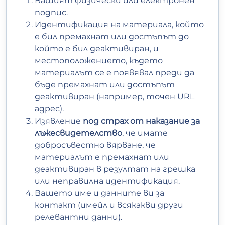
Вашият физически или електронен
подпис.
Идентификация на материала, който
е бил премахнат или достъпът до
който е бил деактивиран, и
местоположението, където
материалът се е появявал преди да
бъде премахнат или достъпът
деактивиран (например, точен URL
адрес).
Изявление
под страх от наказание за
лъжесвидетелство
, че имате
добросъвестно вярване, че
материалът е премахнат или
деактивиран в резултат на грешка
или неправилна идентификация.
Вашето име и данните ви за
контакт (имейл и всякакви други
релевантни данни).