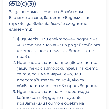
§512(c)(3))
За да ни помогнете да обработим
вашето искане, вашето Уведомление
трябва да включва
всички
следните
елементи:
Физически или електронен подпис на
лицето, упълномощено да действа от
името на носителя на авторските
права.
Идентификация на произведението,
защитено с авторски права, за което
се твърди, че е нарушено, или
представителен списък, ако са
обхванати множество произведения.
Идентификация на материала, за
който се твърди, че нарушава
правата (или който е обект на