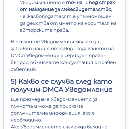
Уведомлението е
точна
, и
под страх
от наказание за лъжесвидетелство
,
че жалбоподателят е упълномощен
да действа от името на носителя на
авторските права.
Непълните Уведомления могат да
забавят нашия отговор. Подаването на
DMCA Уведомление е сериозен правен
въпрос; обмислете консултация с правен
съветник.
5) Какво се случва след като
получим DMCA Уведомление
Ще прегледаме Уведомлението за
пълнота и може да поискаме
допълнителна информация, ако е
необходимо.
Ако Уведомлението изглежда валидно,