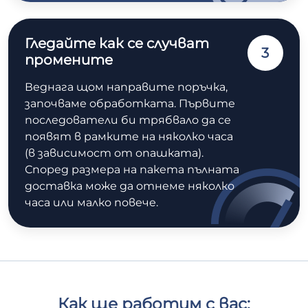
Гледайте как се случват
3
промените
Веднага щом направите поръчка,
започваме обработката. Първите
последователи би трябвало да се
появят в рамките на няколко часа
(в зависимост от опашката).
Според размера на пакета пълната
доставка може да отнеме няколко
часа или малко повече.
Как ще работим с вас: