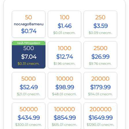
50
100
250
последователи
$1.46
$3.59
$0.74
$0.01 спест.
$0.09 спест.
НАЙ-ПРОДАВАН
500
1000
2500
$7.04
$12.74
$26.99
$0.31 спест.
$1.96 спест.
$9.76 спест.
5000
10000
20000
$52.49
$98.99
$179.99
$21.01 спест.
$48.01 спест.
$114.01 спест.
50000
100000
200000
$434.99
$854.99
$1649.99
$300.01 спест.
$615.01 спест.
$1290.01 спест.