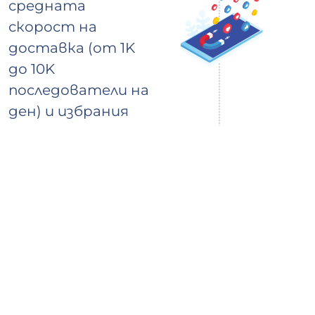
средната
скорост на
доставка (от 1K
до 10K
последователи на
ден) и избрания
пакет
Защо да изберете Viplikes?
Предоставяме само висококачествено
ангажиране от активни, реални потребители.
Това не само ще увеличи броя на последователи