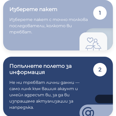
Изберете пакет
1
Изберете пакет с точно толкова
последователи, колкото ви
трябват.
Попълнете полето за
2
информация
Не ни трябват лични данни —
само линк към вашия акаунт и
имейл адресът ви, за да ви
изпращаме актуализации за
напредъка.