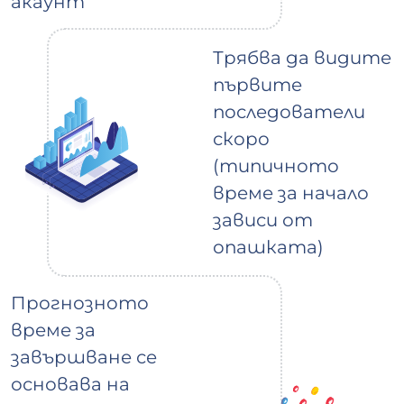
акаунт
Трябва да видите
първите
последователи
скоро
(типичното
време за начало
зависи от
опашката)
Прогнозното
време за
завършване се
основава на