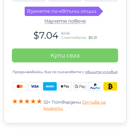
Вземете по-евтини опции
Научете повече
$7.04
$7.35
Спестявате
$0.31
Купи сега
Продължавайки, вие се съгласявате с
общите условия
32+ Потвърдени
Отзива на
клиенти