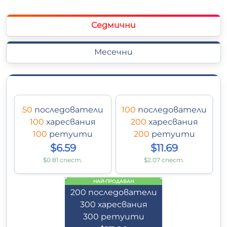
Седмични
Месечни
50
последователи
100
последователи
100
харесвания
200
харесвания
100
ретуити
200
ретуити
$6.59
$11.69
$0.81 спест.
$2.07 спест.
НАЙ-ПРОДАВАН
200
последователи
300
харесвания
300
ретуити