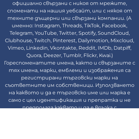
официално свързани с никоя от мрежите,
споменати на нашия уебсайт, или с някоя от
техните дъщерни или свързани компании. (А
именно: Instagram, Threads, TikTok, Facebook,
Telegram, YouTube, Twitter, Spotify, SoundCloud,
Clubhouse, Twitch, Pinterest, Dailymotion, Mixcloud,
Vimeo, Linkedin, Vkontakte, Reddit, IMDb, Datpiff,
Quora, Deezer, Tumblr, Flickr, Kwai.)
Гореспоменатите имена, както и свързаните с
тях имена, марки, емблеми и изображения са
регистрирани търговски марки на
съответните им собственици. Използването
на каквото и да е търговско име или марка е
само с цел идентификация и препратка и не
предполага каквато и да е връзка с
притежателя на търговската марка или
неговата продуктова марка.
Viplikes © Copyright. 2013-2026 Всички