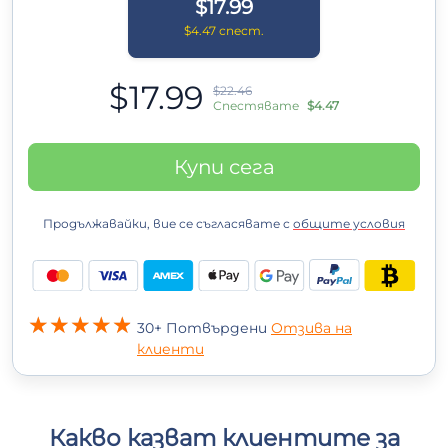
$17.99
$4.47 спест.
$17.99
$22.46
Спестявате
$4.47
Купи сега
Продължавайки, вие се съгласявате с
общите условия
30+ Потвърдени
Отзива на
клиенти
Какво казват клиентите за