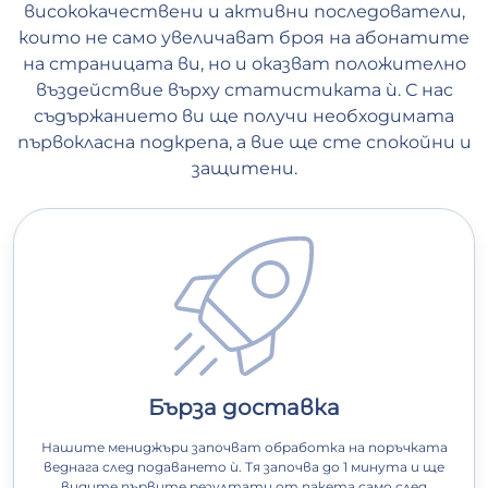
висококачествени и активни последователи,
които не само увеличават броя на абонатите
на страницата ви, но и оказват положително
въздействие върху статистиката ѝ. С нас
съдържанието ви ще получи необходимата
първокласна подкрепа, а вие ще сте спокойни и
защитени.
Бърза доставка
Нашите мениджъри започват обработка на поръчката
веднага след подаването ѝ. Тя започва до 1 минута и ще
видите първите резултати от пакета само след