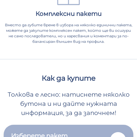
Комплексни пакети
Вместо да губите време в избора на няколко единични пакета,
можете да закупите комплексен пакет, който ще ви осигури
не само последователи, но и харесвания и коментари за по-
балансиран външен вид на профила.
Как да купите
Толкова е лесно: натиснете няколко
бутона и ни дайте нужната
информация, за да започнем!
Изберете пакет