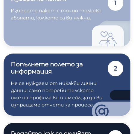
1
Изберете пакет с точно толкова
абонати, колкото са ви нужни.
Попълнете полето за
2
информация
Не се нуждаем от никакви лични
данни: само потребителското
име на профила ви и имейл, за да ви
изпращаме отчети за процеса.
Гледайте как се случват