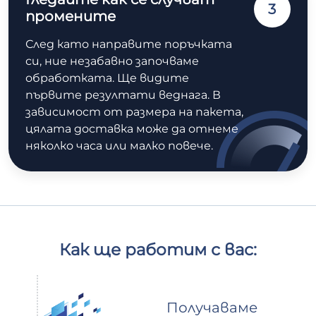
3
промените
След като направите поръчката
си, ние незабавно започваме
обработката. Ще видите
първите резултати веднага. В
зависимост от размера на пакета,
цялата доставка може да отнеме
няколко часа или малко повече.
Как ще работим с вас:
Получаваме