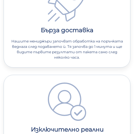
Бърза доставка
Нашите мениджъри започват обработка на поръчката
веднага след подаването ѝ. Тя започва до 1 минута и ще
видите първите резултати от пакета само след
няколко часа.
Изключително реални