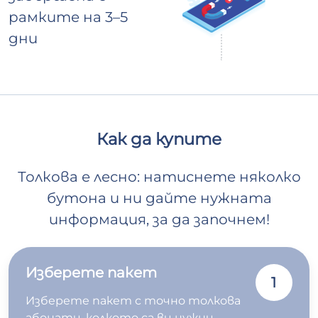
рамките на 3–5
дни
Как да купите
Толкова е лесно: натиснете няколко
бутона и ни дайте нужната
информация, за да започнем!
Изберете пакет
1
Изберете пакет с точно толкова
абонати, колкото са ви нужни.