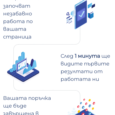
започват
незабавно
работа по
вашата
страница
След
1 минута
ще
видите първите
резултати от
работата ни
Вашата поръчка
ще бъде
завършена в