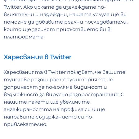
Twitter. Ако искате да изглеждате по-
влиятелни и надеждни, нашата услуга ще ви
помогне да добавите реални последователи,
които ще засилят присъствието ви в
платформата.
Харесвания в Twitter
Харесванията в Twitter показват, че вашите
туитове резонират с аудиторията. Те
допринасят за по-голяма видимост и
възможност за вирусно разпространение. С
нашите пакети ще увеличите
ангажираността на профила си и ще
направите съдържанието си по-
привлекателно.