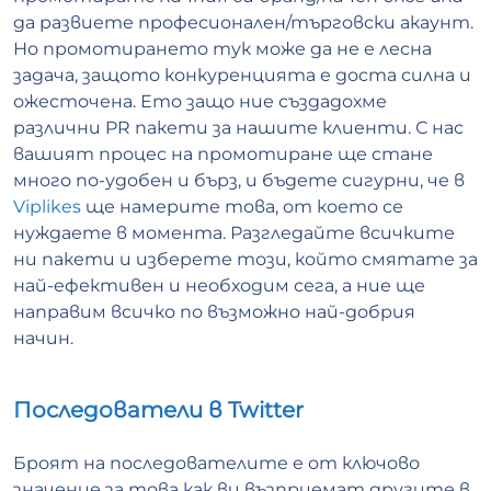
да развиете професионален/търговски акаунт.
Но промотирането тук може да не е лесна
задача, защото конкуренцията е доста силна и
ожесточена. Ето защо ние създадохме
различни PR пакети за нашите клиенти. С нас
вашият процес на промотиране ще стане
много по-удобен и бърз, и бъдете сигурни, че в
Viplikes
ще намерите това, от което се
нуждаете в момента. Разгледайте всичките
ни пакети и изберете този, който смятате за
най-ефективен и необходим сега, а ние ще
направим всичко по възможно най-добрия
начин.
Последователи в Twitter
Броят на последователите е от ключово
значение за това как ви възприемат другите в