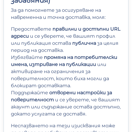
забавяния)
За да помогнете за осигуряване на
навременна и точна доставка, моля:
Предоставете
правилни и достъпни URL
адреси
и се уверете, че вашият профил
или публикация остава
публична
за целия
период на доставка.
Избягвайте
промяна на потребителски
имена, изтриване на публикации
или
активиране на ограничения за
поверителност, които биха могли да
блокират доставката.
Поддържайте
отворени настройки за
поверителност
и се уверете, че вашият
акаунт или съдържание остава достъпно,
докато услугата се доставя.
Неспазването на тези изисквания може