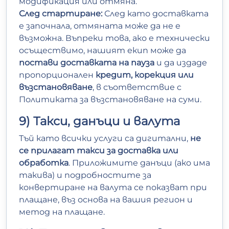
модификация или отмяна.
След стартиране:
След като доставката
е започнала, отмяната може да не е
възможна. Въпреки това, ако е технически
осъществимо, нашият екип може да
постави доставката на пауза
и да издаде
пропорционален
кредит, корекция или
възстановяване
, в съответствие с
Политиката за възстановяване на суми.
9) Такси, данъци и валута
Тъй като всички услуги са дигитални,
не
се прилагат такси за доставка или
обработка
. Приложимите данъци (ако има
такива) и подробностите за
конвертиране на валута се показват при
плащане, въз основа на вашия регион и
метод на плащане.