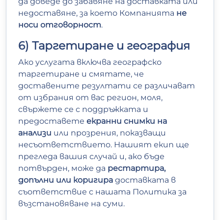
да доведе до забавяне на доставката или
недоставяне, за което Компанията
не
носи отговорност
.
6) Таргетиране и география
Ако услугата включва географско
таргетиране и смятате, че
доставените резултати се различават
от избрания от вас регион, моля,
свържете се с поддръжката и
предоставете
екранни снимки на
анализи
или прозрения, показващи
несъответствието. Нашият екип ще
прегледа вашия случай и, ако бъде
потвърден, може да
рестартира,
допълни или коригира
доставката в
съответствие с нашата Политика за
възстановяване на суми.