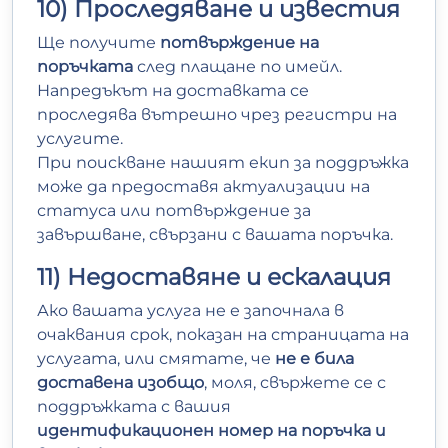
10) Проследяване и известия
Ще получите
потвърждение на
поръчката
след плащане по имейл.
Напредъкът на доставката се
проследява вътрешно чрез регистри на
услугите.
При поискване нашият екип за поддръжка
може да предоставя актуализации на
статуса или потвърждение за
завършване, свързани с вашата поръчка.
11) Недоставяне и ескалация
Ако вашата услуга не е започнала в
очаквания срок, показан на страницата на
услугата, или смятате, че
не е била
доставена изобщо
, моля, свържете се с
поддръжката с вашия
идентификационен номер на поръчка и