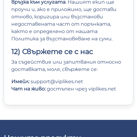
връзка към услугата
. Нашият екип ще
проучи и, ако е приложимо, ще достави
отново, коригира или възстанови
недоставената част от поръчката,
както е определено от нашата
Политика за възстановяване на суми.
12) Свържете се с нас
За съдействие или запитвания относно
доставката, моля, свържете се:
Имейл:
support@viplikes.net
Чат на живо:
достъпен чрез
viplikes.net