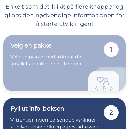
Enkelt som det: klikk på flere knapper og
gi oss den nødvendige informasjonen for
å starte utviklingen!
Velg en pakke
1
Velg en pakke med akkurat det
antallet avspillinger du trenger.
Fyll ut info-boksen
2
Vi trenger ingen personopplysninger –
kun lyd-lenken din og e-postadressen