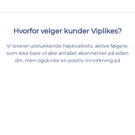
Hvorfor velger kunder Viplikes?
Vi leverer utelukkende høykvalitets, aktive følgere,
som ikke bare vil øke antallet abonnenter på siden
din, men også vise en positiv innvirkning på
statistikken til siden din. Med oss vil du kunne gi
innholdet ditt den nødvendige førsteklasses støtten
og holde deg trygg og rolig.