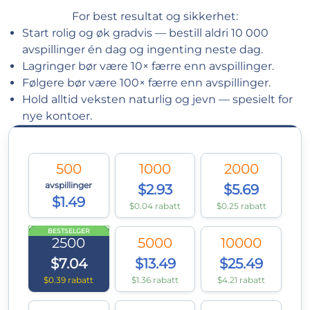
For best resultat og sikkerhet:
Start rolig og øk gradvis — bestill aldri 10 000
avspillinger én dag og ingenting neste dag.
Lagringer bør være 10× færre enn avspillinger.
Følgere bør være 100× færre enn avspillinger.
Hold alltid veksten naturlig og jevn — spesielt for
nye kontoer.
500
1000
2000
avspillinger
$2.93
$5.69
$1.49
$0.04 rabatt
$0.25 rabatt
BESTSELGER
2500
5000
10000
$7.04
$13.49
$25.49
$0.39 rabatt
$1.36 rabatt
$4.21 rabatt