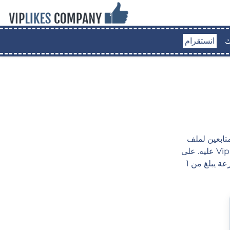
ك
انستقرام
لزيادة عدد المتابعين الظاهر
عليه. على Viplikes، يمكن للمستخدمين شراء باقات متابعين انستقرام من 50 إلى 200,000 متابع،
بسعر يبدأ من 0.74. يبدأ التسليم خلال 1 إلى 12 ساعة بعد الشراء، وبمتوسط سرعة يبلغ من 1K إلى