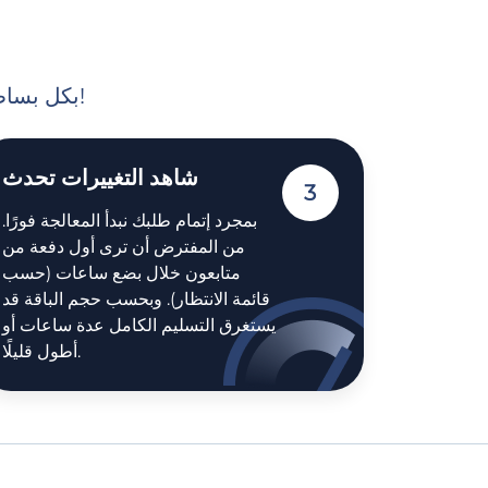
بكل بساطة: انقر على بعض الأزرار وقدم لنا المعلومات اللازمة لبدء التنفيذ!
شاهد التغييرات تحدث
3
بمجرد إتمام طلبك نبدأ المعالجة فورًا.
من المفترض أن ترى أول دفعة من
متابعون خلال بضع ساعات (حسب
قائمة الانتظار). وبحسب حجم الباقة قد
يستغرق التسليم الكامل عدة ساعات أو
أطول قليلًا.