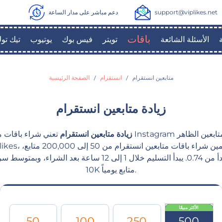
support@viplikes.net
دعم مباشر على مدار الساعة
باقات
الأسئلة الشائعة
تويتر
فيس بوك
يوتيوب
تيك تو
متابعين انستقرام
انستقرام
الصفحة الرئيسية
زيادة متابعين انستقرام
زيادة متابعين انستقرام
تعني شراء باقات متابعين لملف Instagram 
10K متابع يومياً.
الأكثر مبيعًا
50
100
250
500