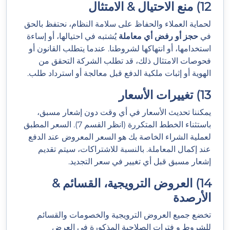
12) منع الاحتيال & الامتثال
لحماية العملاء والحفاظ على سلامة النظام، نحتفظ بالحق
في
حجز أو رفض أي معاملة
يُشتبه في احتيالها، أو إساءة
استخدامها، أو انتهاكها لشروطنا. عندما يتطلب القانون أو
فحوصات الامتثال ذلك، قد تطلب الشركة التحقق من
الهوية أو إثبات ملكية الدفع قبل معالجة أو استرداد طلب.
13) تغييرات الأسعار
يمكننا تحديث الأسعار في أي وقت دون إشعار مسبق،
باستثناء الخطط المتكررة (انظر القسم 7). السعر المطبق
لعملية الشراء الخاصة بك هو السعر المعروض عند الدفع
عند إكمال المعاملة. بالنسبة للاشتراكات، سيتم تقديم
إشعار مسبق قبل أي تغيير في سعر التجديد.
14) العروض الترويجية، القسائم &
الأرصدة
تخضع جميع العروض الترويجية والخصومات والقسائم
للشروط و فترات الصلاحية المذكورة في العرض