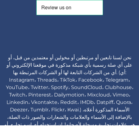
نحن لسنا تابعين أو مرتبطين أو مخولين أو معتمدين من قبل، أو
على أي صلة رسمية بأي شبكة مذكورة في موقعنا الإلكتروني أو
أي من الشركات التابعة لها أو الشركات المرتبطة بها. (أي:
Instagram، Threads، TikTok، Facebook، Telegram،
YouTube، Twitter، Spotify، SoundCloud، Clubhouse،
Twitch، Pinterest، Dailymotion، Mixcloud، Vimeo،
Linkedin، Vkontakte، Reddit، IMDb، Datpiff، Quora،
Deezer، Tumblr، Flickr، Kwai.) الأسماء المذكورة أعلاه،
بالإضافة إلى الأسماء والعلامات والشعارات والصور ذات الصلة،
هي علامات تجارية مسجلة لأصحابها. إن استخدام أي اسم تجاري أو
علامة تجارية هو لأغراض التعريف والمرجعية فقط ولا يعني وجود