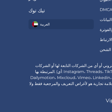
تيك توك
لبيانات
العربية
لفوترة
ارتباط
الشحن
وني أو أي من الشركات التابعة لها أو الشركات
المرتبطة بها. (أي: Instagram، Threads، TikTok، Facebook، Telegram، YouTube، Twitter، Spotify، SoundCloud، Clubhouse، Twitch، Pinterest،
Dailymotion، Mixc.) الأسماء المذكورة أعلاه، بالإضافة
لامة تجارية هو لأغراض التعريف والمرجعية فقط ولا