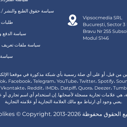
DMCA / سياسة حقوق الطبع والنشر
Vipsocmedia SRL
طلبات ا
București, Sector 3
Bravu Nr 255 Subso
سياسة الدفع وا
Modul S146
سياسة ملفات تعريف ال
سياسة 
دين من قبل، أو على أي صلة رسمية بأي شبكة مذكورة في موقعنا الإلكتر
loud، Vimeo، Linkedin، Vkontakte، Reddit، IMDb، Datpiff، Quora، Deezer، 
، هي علامات تجارية مسجلة لأصحابها. إن استخدام أي اسم تجاري أو ع
يعني وجود أي ارتباط مع مالك العلامة التجارية أو علامته التجارية.
Viplikes © Copyright. 20 جميع الحقوق محفوظة