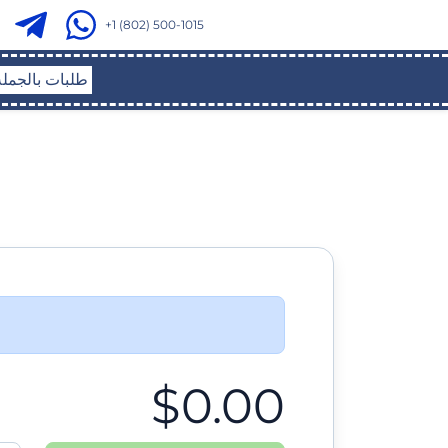
+1 (802) 500-1015
طلبات بالجملة
$0.00