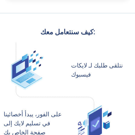
كيف سنتعامل معك:
نتلقى طلبك لـ لايكات
فيسبوك
على الفور، يبدأ أخصائينا
في تسليم لايك إلى
صفحة الخاص بك