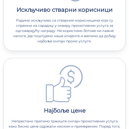
Искључиво стварни корисници
Радимо искључиво са стварним корисницима који су
спремни на сарадњу у оквиру промотивних услуга за
одговарајућу награду. Не користимо ботове ни лажне
налоге, јер поштујемо наше клијенте и желимо да добију
најбоље онлајн промо услуге.
Најбоље цене
Непрестано пратимо тржиште онлајн промотивних услуга
како бисмо цене одржали ниским и примереним. Поред тога,