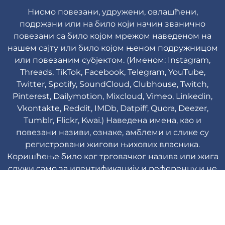
Нисмо повезани, удружени, овлашћени,
подржани или на било који начин званично
повезани са било којом мрежом наведеном на
нашем сајту или било којом њеном подружницом
или повезаним субјектом. (Именом: Instagram,
Threads, TikTok, Facebook, Telegram, YouTube,
Twitter, Spotify, SoundCloud, Clubhouse, Twitch,
Pinterest, Dailymotion, Mixcloud, Vimeo, Linkedin,
Vkontakte, Reddit, IMDb, Datpiff, Quora, Deezer,
Tumblr, Flickr, Kwai.) Наведена имена, као и
повезани називи, ознаке, амблеми и слике су
регистровани жигови њихових власника.
Коришћење било ког трговачког назива или жига
служи само за идентификацију и референцу и не
подразумева било какву повезаност са
власником жига или брендом производа.
Viplikes © Copyright. 2013-2026 Сва права