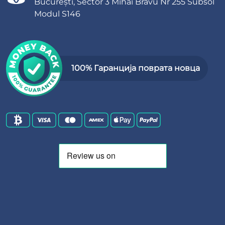
București, Sector 3 Mihai Bravu Nr 255 Subsol
Modul S146
100% Гаранција поврата новца