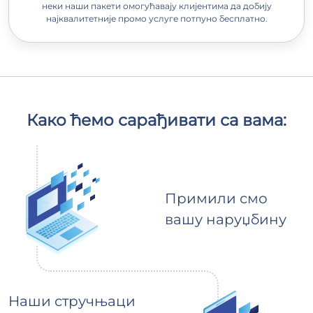
неки наши пакети омогућавају клијентима да добију
најквалитетније промо услуге потпуно бесплатно.
Како ћемо сарађивати са вама:
Примили смо
вашу наруџбину
Наши стручњаци