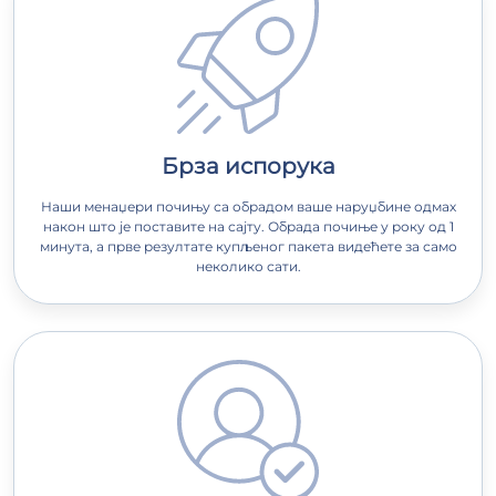
Брза испорука
Наши менаџери почињу са обрадом ваше наруџбине одмах
након што је поставите на сајту. Обрада почиње у року од 1
минута, а прве резултате купљеног пакета видећете за само
неколико сати.