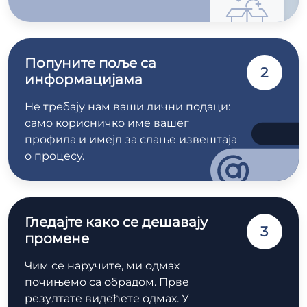
Попуните поље са
2
информацијама
Не требају нам ваши лични подаци:
само корисничко име вашег
профила и имејл за слање извештаја
о процесу.
Гледајте како се дешавају
3
промене
Чим се наручите, ми одмах
почињемо са обрадом. Прве
резултате видећете одмах. У