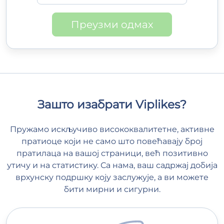
Преузми одмах
Зашто изабрати Viplikes?
Пружамо искључиво висококвалитетне, активне
пратиоце који не само што повећавају број
пратилаца на вашој страници, већ позитивно
утичу и на статистику. Са нама, ваш садржај добија
врхунску подршку коју заслужује, а ви можете
бити мирни и сигурни.