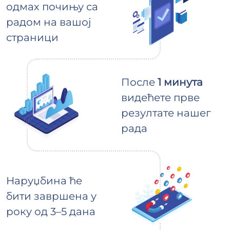
одмах почињу са
радом на вашој
страници
После
1 минута
видећете прве
резултате нашег
рада
Наруџбина ће
бити завршена у
року од 3–5 дана