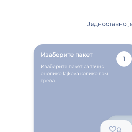
Једноставно ј
Изаберите пакет
1
Изаберите пакет са тачно
онолико lajkova колико вам
треба.