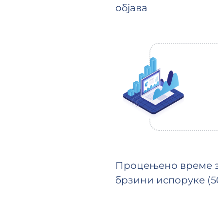
објава
Процењено време з
брзини испоруке (5