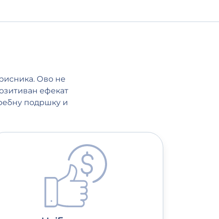
рисника. Ово не
позитиван ефекат
требну подршку и