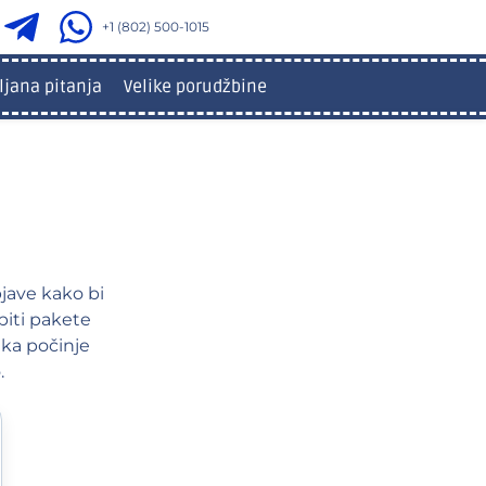
+1 (802) 500-1015
ljana pitanja
Velike porudžbine
jave kako bi
piti pakete
uka počinje
.