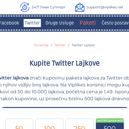
24/7 Ливе Суппорт
support@viplikes.net
Paketi
Facebook
Twitter
Druge Usluge
Često postav
Почетна
Twitter
Twitter Lajkovi
Kupite Twitter Lajkove
itter lajkova
znači kupovinu paketa lajkova za Twitter ob
 njihov vidljiv broj lajkova. Na Viplikes korisnici mogu ku
jkovi od 50 do 10.000 lajkova, početna cena je 1.49. Ispor
nakon kupovine, uz prosečnu brzinu 500 lajkova dnevno
НАЈПРОДАВАНИЈЕ
50
100
250
500