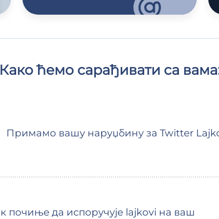
Како ћемо сарађивати са вама
Примамо вашу наруџбину за Twitter Lajk
 почиње да испоручује lajkovi на ваш