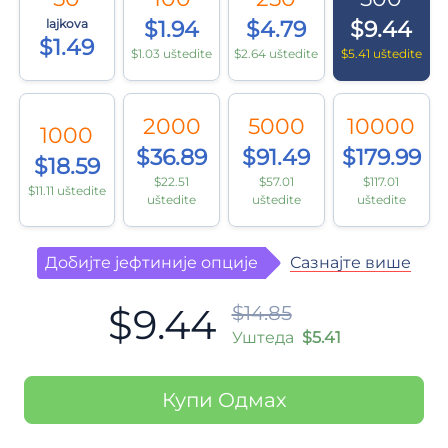
lajkova
$1.94
$4.79
$9.44
$1.49
$1.03 uštedite
$2.64 uštedite
$5.41 uštedite
2000
5000
10000
1000
$36.89
$91.49
$179.99
$18.59
$22.51
$57.01
$117.01
$11.11 uštedite
uštedite
uštedite
uštedite
Сазнајте више
Добијте јефтиније опције
$9.44
$14.85
Уштеда
$5.41
Купи Одмах