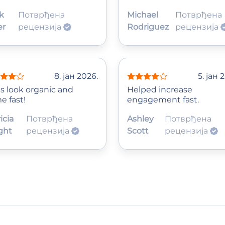
k
Потврђена
Michael
Потврђена
er
рецензија
Rodriguez
рецензија
8. јан 2026.
5. јан 
es look organic and
Helped increase
e fast!
engagement fast.
icia
Потврђена
Ashley
Потврђена
ght
рецензија
Scott
рецензија