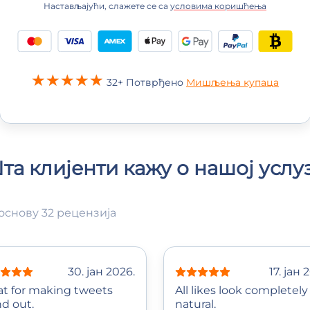
Настављајући, слажете се са
условима коришћења
32+ Потврђено
Мишљења купаца
та клијенти кажу о нашој услу
основу 32 рецензија
30. јан 2026.
17. јан 
at for making tweets
All likes look completely
nd out.
natural.