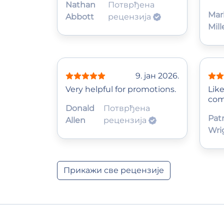
Nathan
Потврђена
Mar
Abbott
рецензија
Mill
9. јан 2026.
Very helpful for promotions.
Lik
com
Donald
Потврђена
Patr
Allen
рецензија
Wri
Прикажи све рецензије