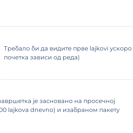
Требало би да видите прве lajkovi ускор
почетка зависи од реда)
авршетка је засновано на просечној
00 lajkova dnevno) и изабраном пакету