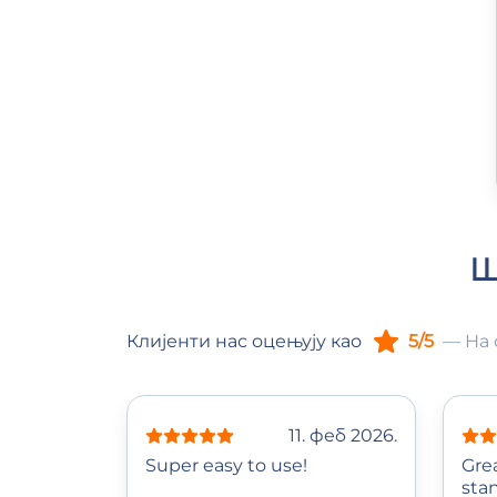
Ш
Клијенти нас оцењују као
5/5
— На 
11. феб 2026.
Super easy to use!
Gre
sta