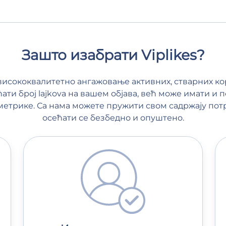
Зашто изабрати Viplikes?
исококвалитетно ангажовање активних, стварних ко
ћати број lajkova на вашем објава, већ може имати и 
 метрике. Са нама можете пружити свом садржају по
осећати се безбедно и опуштено.