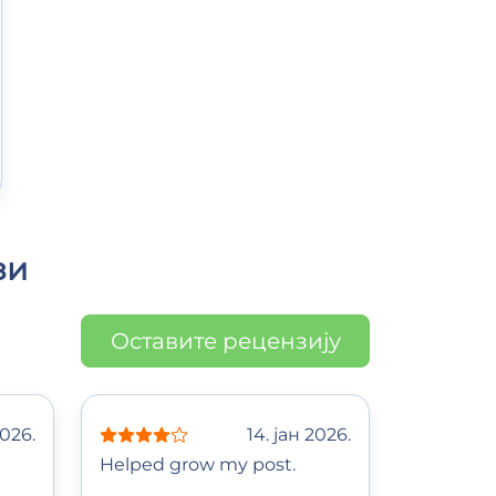
зи
Оставите рецензију
2026.
14. јан 2026.
Helped grow my post.