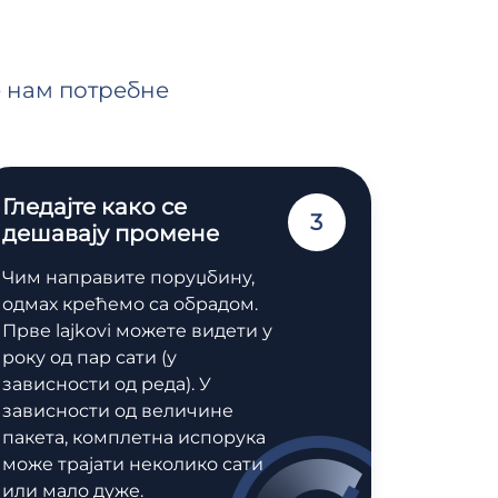
е нам потребне
Гледајте како се
3
дешавају промене
Чим направите поруџбину,
одмах крећемо са обрадом.
Прве lajkovi можете видети у
року од пар сати (у
зависности од реда). У
зависности од величине
пакета, комплетна испорука
може трајати неколико сати
или мало дуже.