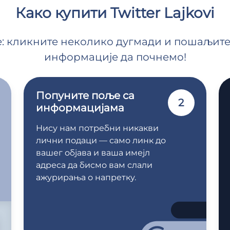
Како купити Twitter Lajkovi
е: кликните неколико дугмади и пошаљит
информације да почнемо!
Попуните поље са
2
информацијама
Нису нам потребни никакви
лични подаци — само линк до
вашег објава и ваша имејл
адреса да бисмо вам слали
ажурирања о напретку.