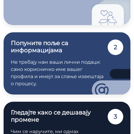
Попуните поље са
2
информацијама
Не требају нам ваши лични подаци:
само корисничко име вашег
профила и имејл за слање извештаја
о процесу.
Гледајте како се дешавају
3
промене
Чим се наручите, ми одмах