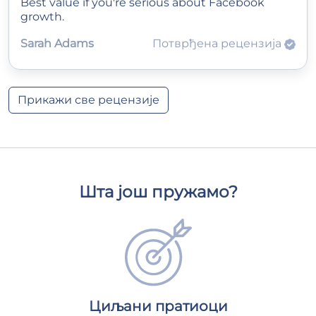
Best value if you're serious about Facebook
growth.
Sarah Adams
Потврђена рецензија
Прикажи све рецензије
Шта још пружамо?
Циљани пратиоци