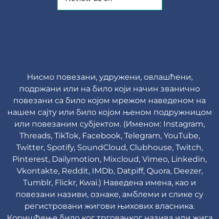
Нисмо повезани, удружени, овлашћени,
подржани или на било који начин званично
повезани са било којом мрежом наведеном на
нашем сајту или било којом њеном подружницом
или повезаним субјектом. (Именом: Instagram,
Threads, TikTok, Facebook, Telegram, YouTube,
Twitter, Spotify, SoundCloud, Clubhouse, Twitch,
Pinterest, Dailymotion, Mixcloud, Vimeo, Linkedin,
Vkontakte, Reddit, IMDb, Datpiff, Quora, Deezer,
Tumblr, Flickr, Kwai.) Наведена имена, као и
повезани називи, ознаке, амблеми и слике су
регистровани жигови њихових власника.
Коришћење било ког трговачког назива или жига