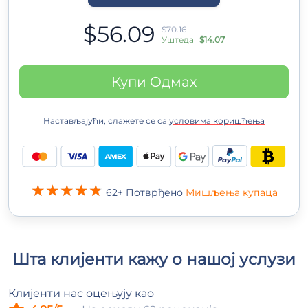
$56.09
$70.16
Уштеда
$14.07
Купи Одмах
Настављајући, слажете се са
условима коришћења
62+ Потврђено
Мишљења купаца
Шта клијенти кажу о нашој услузи
Клијенти нас оцењују као