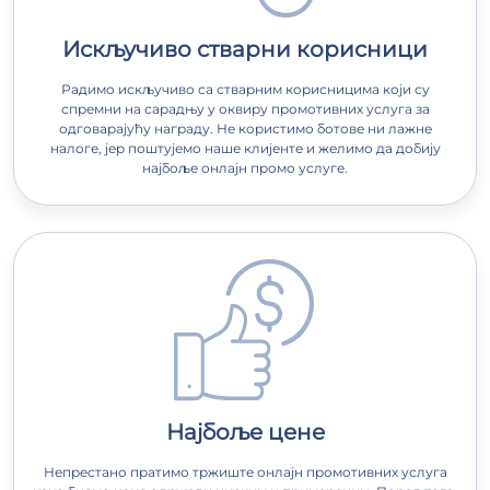
Искључиво стварни корисници
Радимо искључиво са стварним корисницима који су
спремни на сарадњу у оквиру промотивних услуга за
одговарајућу награду. Не користимо ботове ни лажне
налоге, јер поштујемо наше клијенте и желимо да добију
најбоље онлајн промо услуге.
Најбоље цене
Непрестано пратимо тржиште онлајн промотивних услуга