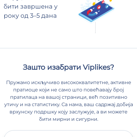
бити завршена у
року од 3–5 дана
Зашто изабрати Viplikes?
Пружамо искључиво висококвалитетне, активне
пратиоце који не само што повећавају број
пратилаца на вашој страници, већ позитивно
утичу и на статистику. Са нама, ваш садржај добија
врхунску подршку коју заслужује, а ви можете
бити мирни и сигурни.