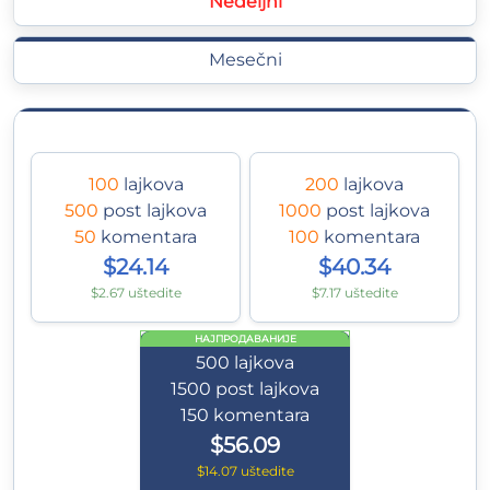
Nedeljni
Mesečni
100
lajkova
200
lajkova
500
post lajkova
1000
post lajkova
50
komentara
100
komentara
$24.14
$40.34
$2.67 uštedite
$7.17 uštedite
НАЈПРОДАВАНИЈЕ
500
lajkova
1500
post lajkova
150
komentara
$56.09
$14.07 uštedite