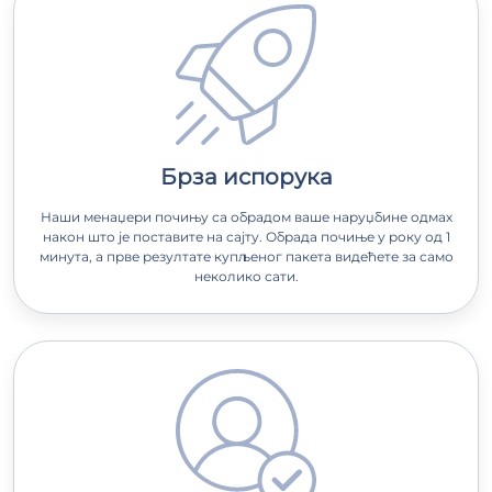
Брза испорука
Наши менаџери почињу са обрадом ваше наруџбине одмах
након што је поставите на сајту. Обрада почиње у року од 1
минута, а прве резултате купљеног пакета видећете за само
неколико сати.