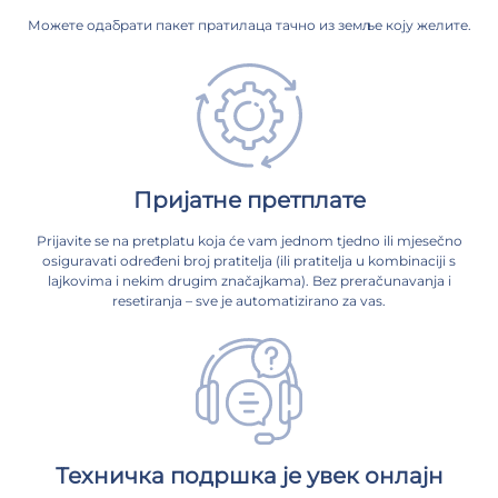
Можете одабрати пакет пратилаца тачно из земље коју желите.
Пријатне претплате
Prijavite se na pretplatu koja će vam jednom tjedno ili mjesečno
osiguravati određeni broj pratitelja (ili pratitelja u kombinaciji s
lajkovima i nekim drugim značajkama). Bez preračunavanja i
resetiranja – sve je automatizirano za vas.
Техничка подршка је увек онлајн