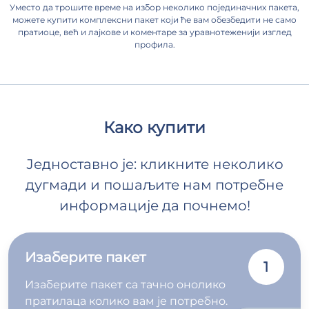
Уместо да трошите време на избор неколико појединачних пакета,
можете купити комплексни пакет који ће вам обезбедити не само
пратиоце, већ и лајкове и коментаре за уравнотеженији изглед
профила.
Како купити
Једноставно је: кликните неколико
дугмади и пошаљите нам потребне
информације да почнемо!
Изаберите пакет
1
Изаберите пакет са тачно онолико
пратилаца колико вам је потребно.