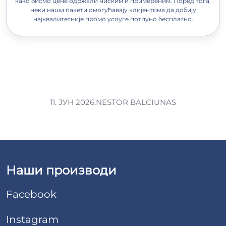
како бисмо цене одржали ниским и примереним. Поред тога,
неки наши пакети омогућавају клијентима да добију
најквалитетније промо услуге потпуно бесплатно.
11. ЈУН 2026.
NESTOR BALCIUNAS
Наши производи
Facebook
Instagram