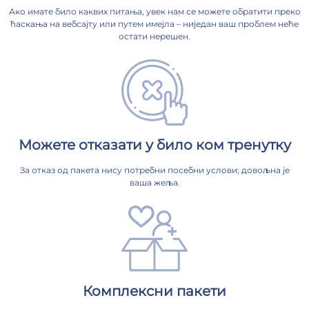
Ако имате било каквих питања, увек нам се можете обратити преко
ћаскања на вебсајту или путем имејла – ниједан ваш проблем неће
остати нерешен.
Можете отказати у било ком тренутку
За отказ од пакета нису потребни посебни услови; довољна је
ваша жеља.
Комплексни пакети