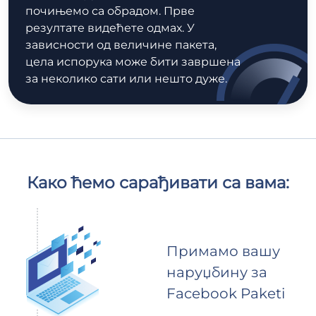
почињемо са обрадом. Прве
резултате видећете одмах. У
зависности од величине пакета,
цела испорука може бити завршена
за неколико сати или нешто дуже.
Како ћемо сарађивати са вама:
Примамо вашу
наруџбину за
Facebook Paketi