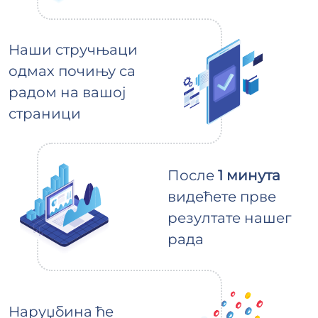
Наши стручњаци
одмах почињу са
радом на вашој
страници
После
1 минута
видећете прве
резултате нашег
рада
Наруџбина ће