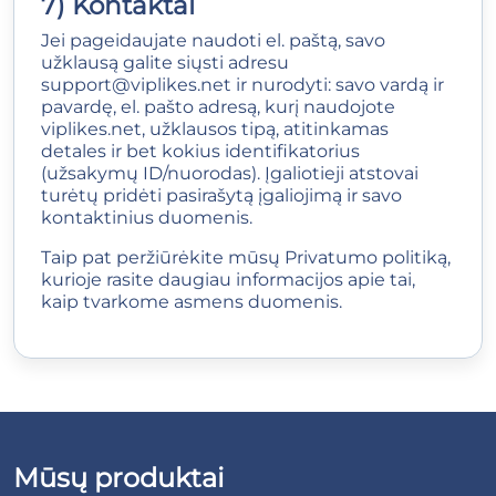
7) Kontaktai
Jei pageidaujate naudoti el. paštą, savo
užklausą galite siųsti adresu
support@viplikes.net
ir nurodyti: savo vardą ir
pavardę, el. pašto adresą, kurį naudojote
viplikes.net, užklausos tipą, atitinkamas
detales ir bet kokius identifikatorius
(užsakymų ID/nuorodas). Įgaliotieji atstovai
turėtų pridėti pasirašytą įgaliojimą ir savo
kontaktinius duomenis.
Taip pat peržiūrėkite mūsų
Privatumo politiką
,
kurioje rasite daugiau informacijos apie tai,
kaip tvarkome asmens duomenis.
Mūsų produktai