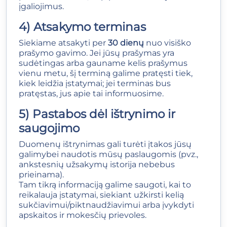
įgaliojimus.
4) Atsakymo terminas
Siekiame atsakyti per
30 dienų
nuo visiško
prašymo gavimo. Jei jūsų prašymas yra
sudėtingas arba gauname kelis prašymus
vienu metu, šį terminą galime pratęsti tiek,
kiek leidžia įstatymai; jei terminas bus
pratęstas, jus apie tai informuosime.
5) Pastabos dėl ištrynimo ir
saugojimo
Duomenų ištrynimas gali turėti įtakos jūsų
galimybei naudotis mūsų paslaugomis (pvz.,
ankstesnių užsakymų istorija nebebus
prieinama).
Tam tikrą informaciją galime saugoti, kai to
reikalauja įstatymai, siekiant užkirsti kelią
sukčiavimui/piktnaudžiavimui arba įvykdyti
apskaitos ir mokesčių prievoles.