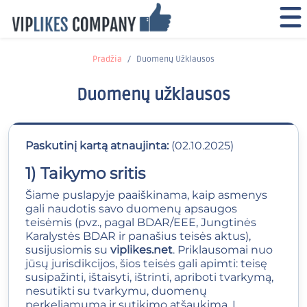
Pradžia
Duomenų Užklausos
Duomenų užklausos
Paskutinį kartą atnaujinta:
(02.10.2025)
1) Taikymo sritis
Šiame puslapyje paaiškinama, kaip asmenys
gali naudotis savo duomenų apsaugos
teisėmis (pvz., pagal BDAR/EEE, Jungtinės
Karalystės BDAR ir panašius teisės aktus),
susijusiomis su
viplikes.net
. Priklausomai nuo
jūsų jurisdikcijos, šios teisės gali apimti: teisę
susipažinti, ištaisyti, ištrinti, apriboti tvarkymą,
nesutikti su tvarkymu, duomenų
perkeliamumą ir sutikimo atšaukimą. Į