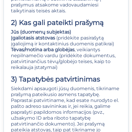
prašymus atsakome vadovaudamiesi
taikytinais teisės aktais.
2) Kas gali pateikti prašymą
Jūs (duomenų subjektas)
Įgaliotasis atstovas
(pridėkite pasirašytą
įgaliojimą ir kontaktinius duomenis patikrai)
Tėvas/motina arba globėjas
, veikiantys
nepilnamečio vardu (pridėkite dokumentus,
patvirtinančius tėvų/globėjo teises, kaip to
reikalauja įstatymai)
3) Tapatybės patvirtinimas
Siekdami apsaugoti jūsų duomenis, tikriname
prašymą pateikusio asmens tapatybę.
Paprastai patvirtiname, kad esate nurodyto el.
pašto adreso savininkas ir, jei reikia, galime
paprašyti papildomos informacijos (pvz.,
užsakymo ID arba riboto tapatybę
patvirtinančio dokumento). Jei prašymą
pateikia atstovas, taip pat tikriname jo