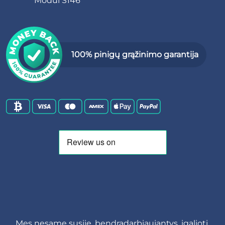
Modul S146
100% pinigų grąžinimo garantija
Mes nesame susiję, bendradarbiaujantys, įgalioti,