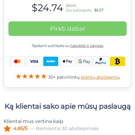
$24.74
$31.01
Jūs sutaupote
$6.27
Pirkti dabar
Tęsdami sutinkate su
taisykles ir sąlygas
30+ patvirtintų
klientų atsiliepimų
Ką klientai sako apie mūsų paslaugą
Klientai mus vertina kaip
4.85/5
— Remiantis 30 atsiliepimais