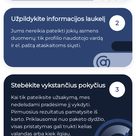
Užpildykite informacijos laukelį
2
Jums nereikia pateikti jokių asmens
duomenų: tik profilio naudotojo vardą
ir el. paštą ataskaitoms siųsti.
Stebėkite vykstančius pokyčius
3
Kai tik pateiksite užsakymą, mes
nedelsdami pradėsime jį vykdyti.
Pirmuosius rezultatus pamatysite iš
karto. Priklausomai nuo paketo dydžio,
visas pristatymas gali trukti kelias
valandas arba kiek ilgiau.