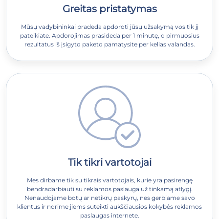
Greitas pristatymas
Mūsų vadybininkai pradeda apdoroti jūsų užsakymą vos tik jį
pateikiate. Apdorojimas prasideda per 1 minutę, o pirmuosius
rezultatus iš įsigyto paketo pamatysite per kelias valandas.
Tik tikri vartotojai
Mes dirbame tik su tikrais vartotojais, kurie yra pasirengę
bendradarbiauti su reklamos paslauga už tinkamą atlygį.
Nenaudojame botų ar netikrų paskyrų, nes gerbiame savo
klientus ir norime jiems suteikti aukščiausios kokybės reklamos
paslaugas internete.