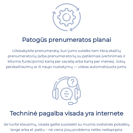
Patogūs prenumeratos planai
Užsisakykite prenumeratą, kuri jums suteiks tam tikrą skaičių
prenumeratorių (arba prenumeratorių su patikimais įvertinimais ir
kitomis funkcijomis) kartą per savaitę arba kartą per mėnesį. Jokių
perskaičiavimų ar iš naujo nustatymų — viskas automatizuota jums.
Techninė pagalba visada yra internete
Jei turite klausimų, visada galite susisiekti su mumis svetainės pokalbių
lange arba el. paštu – nė viena jūsų problema neliks neišspręsta.