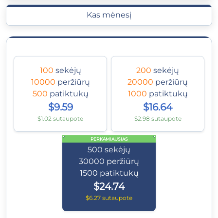
Kas mėnesį
100
sekėjų
200
sekėjų
10000
peržiūrų
20000
peržiūrų
500
patiktukų
1000
patiktukų
$9.59
$16.64
$1.02 sutaupote
$2.98 sutaupote
PERKAMIAUSIAS
500
sekėjų
30000
peržiūrų
1500
patiktukų
$24.74
$6.27 sutaupote