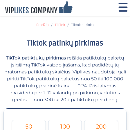
Pradžia
TikTok
Tiktok patinka
Tiktok patinkų pirkimas
TikTok patiktukų pirkimas
reiškia patiktukų paketų
įsigijimą TikTok vaizdo įrašams, kad padidėtų jų
matomas patiktukų skaičius. Viplikes naudotojai gali
pirkti TikTok patiktukų paketus nuo 50 iki 100 000
patiktukų, pradinė kaina — 0.74. Pristatymas
prasideda per 1–12 valandų po pirkimo, vidutinis
greitis — nuo 300 iki 20K patiktukų per dieną.
50
100
200