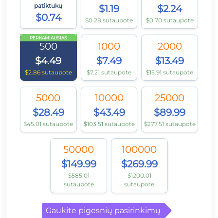
patiktukų
$1.19
$2.24
$0.74
$0.28 sutaupote
$0.70 sutaupote
PERKAMIAUSIAS
500
1000
2000
$4.49
$7.49
$13.49
$2.86 sutaupote
$7.21 sutaupote
$15.91 sutaupote
5000
10000
25000
$28.49
$43.49
$89.99
$45.01 sutaupote
$103.51 sutaupote
$277.51 sutaupote
50000
100000
$149.99
$269.99
$585.01
$1200.01
sutaupote
sutaupote
Gaukite pigesnių pasirinkimų