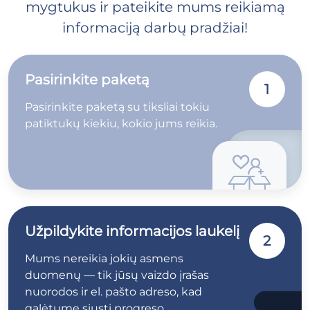
mygtukus ir pateikite mums reikiamą
informaciją darbų pradžiai!
Pasirinkite paketą
1
Pasirinkite paketą su tiksliai tokiu
patiktukų kiekiu, kokio jums reikia.
Užpildykite informacijos laukelį
2
Mums nereikia jokių asmens
duomenų — tik jūsų vaizdo įrašas
nuorodos ir el. pašto adreso, kad
galėtume siųsti progreso