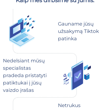
Kaip mes dirbsime su jumis:
Gauname jūsų
užsakymą Tiktok
patinka
Nedelsiant mūsų
specialistas
pradeda pristatyti
patiktukai į jūsų
vaizdo įrašas
Netrukus