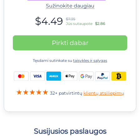
Sužinokite daugiau
$4.49
$7.35
Jūs sutaupote
$2.86
Pirkti dabar
Tęsdami sutinkate su
taisykles ir sąlygas
32+ patvirtintų
klientų atsiliepimų
Susijusios paslaugos