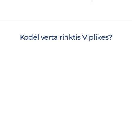
Kodėl verta rinktis Viplikes?
Teikiame tik aukštos kokybės aktyvių, realių
vartotojų įsitraukimą. Tai ne tik padidins patiktukų
skaičių jūsų vaizdo įrašas, bet ir gali turėti teigiamą
poveikį jūsų TikTok rodikliams. Su mumis galite
suteikti savo turiniui reikiamą pagalbą ir jaustis
saugiai bei ramiai.