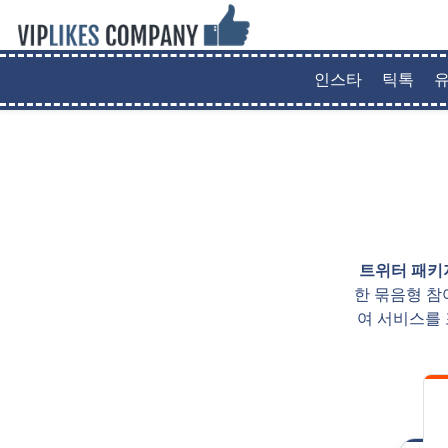
인스타
틱톡
트위터 패키
한 묶음형 참
여 서비스를 