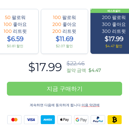
베스트셀러
50
팔로워
100
팔로워
200
팔로워
100
좋아요
200
좋아요
300
좋아요
100
리트윗
200
리트윗
300
리트윗
$6.59
$11.69
$17.99
$0.81 할인
$2.07 할인
$4.47 할인
$17.99
$22.46
절약 금액
$4.47
지금 구매하기
계속하면 다음에 동의하게 됩니다
이용 약관에