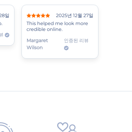
 28일
2025년 12월 27일
p.
This helped me look more
credible online.
리뷰
Margaret
인증된 리뷰
Wilson