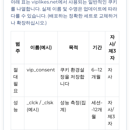
아래 표는 viplikes.net에서 사용되는 일반적인 쿠키
를 나열합니다. 실제 이름 및 수명은 업데이트에 따라
다를 수 있습니다. (배포하는 정확한 세트로 교체하거
나 확장하십시오.)
자
범
사/
이름(예시)
목적
기간
주
제3
자
절
vip_consent
쿠키 환경설
6--12
자
대
정을 저장합
개월
사
필
니다
요
성
_clck / _clsk
성능 측정(집
세션-
자
능
(예시)
계)
-12개
사/
월
제3
자