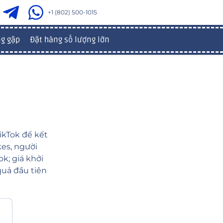
+1 (802) 500-1015
ng gặp
Đặt hàng số lượng lớn
ikTok để kết
kes, người
k; giá khởi
quả đầu tiên