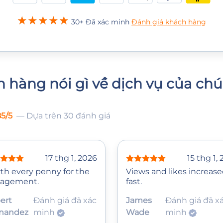
30+ Đã xác minh
Đánh giá khách hàng
 hàng nói gì về dịch vụ của chú
85/5
— Dựa trên 30 đánh giá
17 thg 1, 2026
15 thg 1,
th every penny for the
Views and likes increas
agement.
fast.
ert
Đánh giá đã xác
James
Đánh giá đã x
nandez
minh
Wade
minh