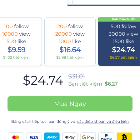
BÁN CHẠY NHẤT
100
follow
200
follow
500
follow
10000
view
20000
view
30000
view
500
like
1000
like
1500
like
$9.59
$16.64
$24.74
$1.02 tiết kiệm
$2.98 tiết kiệm
$6.27 tiết kiệm
$24.74
$31.01
Bạn tiết kiệm
$6.27
Mua Ngay
Bằng cách tiếp tục, bạn đồng ý với
các điều khoản và điều kiện