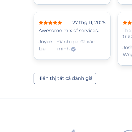
27 thg 11, 2025
Awesome mix of services.
The 
trie
Joyce
Đánh giá đã xác
Jos
Liu
minh
Wri
Hiển thị tất cả đánh giá