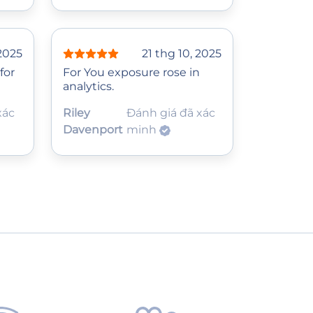
 2025
21 thg 10, 2025
for
For You exposure rose in
analytics.
xác
Riley
Đánh giá đã xác
Davenport
minh
?