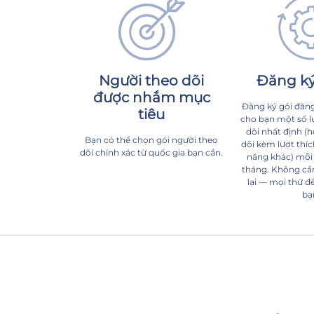
Người theo dõi
Đăng ký 
được nhắm mục
Đăng ký gói đăng
tiêu
cho bạn một số l
dõi nhất định (
Bạn có thể chọn gói người theo
dõi kèm lượt thíc
dõi chính xác từ quốc gia bạn cần.
năng khác) mỗi
tháng. Không cần 
lại — mọi thứ đ
bạ