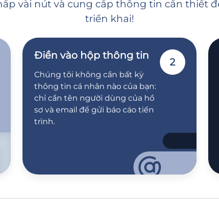
ấp vài nút và cung cấp thông tin cần thiết 
triển khai!
Điền vào hộp thông tin
2
Chúng tôi không cần bất kỳ
thông tin cá nhân nào của bạn:
chỉ cần tên người dùng của hồ
sơ và email để gửi báo cáo tiến
trình.