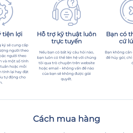
tiện lợi
Hỗ trợ kỹ thuật luôn
Bạn có t
trực tuyến
cứ l
 ký sẽ cung cấp
ượng người theo
Nếu bạn có bất kỳ câu hỏi nào,
Bạn không cần đ
hoặc người theo
bạn luôn có thể liên hệ với chúng
để hủy gói; ch
h và một số tính
tôi qua trò chuyện trên website
 tuần hoặc mỗi
hoặc email – không vấn đề nào
tính lại hay đặt
của bạn sẽ không được giải
ều tự động cho
quyết.
n.
Cách mua hàng