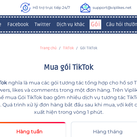
Hỗ trợ trực tiếp 24/7
support@viplikes.net
Gói
e
Facebook
Twitter
Dịch vụ khác
Câu hỏi thườ
Trang chủ
TikTok
Gói TikTok
Mua gói TikTok
Tok
nghĩa là mua các gói tương tác tổng hợp cho hồ sơ T
wers, likes và comments trong một đơn hàng. Trên Vipli
ể mua Gói TikTok bao gồm nhiều dịch vụ tương tác TikTo
9. Quá trình xử lý đơn hàng bắt đầu sau khi mua, với kết 
xuất hiện trong vòng 1 phút.
Hàng tuần
Hàng tháng