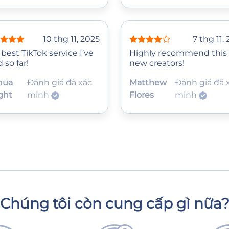
10 thg 11, 2025
7 thg 11,
best TikTok service I’ve
Highly recommend this 
d so far!
new creators!
hua
Đánh giá đã xác
Matthew
Đánh giá đã 
ght
minh
Flores
minh
Chúng tôi còn cung cấp gì nữa