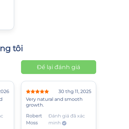
ng tôi
Để lại đánh giá
 2026
30 thg 11, 2025
ed
Very natural and smooth
growth.
ác
Robert
Đánh giá đã xác
Moss
minh