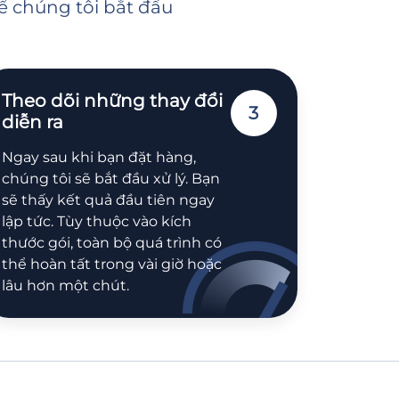
để chúng tôi bắt đầu
Theo dõi những thay đổi
3
diễn ra
Ngay sau khi bạn đặt hàng,
chúng tôi sẽ bắt đầu xử lý. Bạn
sẽ thấy kết quả đầu tiên ngay
lập tức. Tùy thuộc vào kích
thước gói, toàn bộ quá trình có
thể hoàn tất trong vài giờ hoặc
lâu hơn một chút.