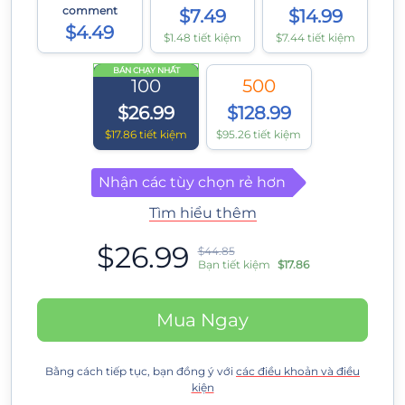
comment
$7.49
$14.99
$4.49
$1.48 tiết kiệm
$7.44 tiết kiệm
BÁN CHẠY NHẤT
100
500
$26.99
$128.99
$17.86 tiết kiệm
$95.26 tiết kiệm
Nhận các tùy chọn rẻ hơn
Tìm hiểu thêm
$26.99
$44.85
Bạn tiết kiệm
$17.86
Mua Ngay
Bằng cách tiếp tục, bạn đồng ý với
các điều khoản và điều
kiện