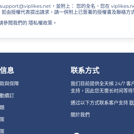
support@viplikes.net
，並附上： 您的全名、您在 viplike
。 若由授權代表提出請求，請一併附上已簽署的授權書及聯絡方
請參閱我們的
隱私權政策
。
信息
联系方式
款與保障
我们目前提供全天候 24/7 客
支持，因此您无需长时间等待
動續訂
通过以下方式联系客户支持
联
題
關於我們
策
策