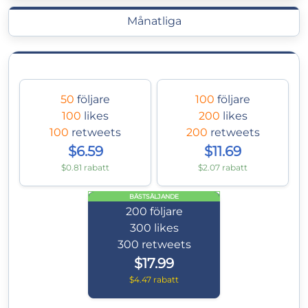
Månatliga
50
följare
100
följare
100
likes
200
likes
100
retweets
200
retweets
$6.59
$11.69
$0.81 rabatt
$2.07 rabatt
BÄSTSÄLJANDE
200
följare
300
likes
300
retweets
$17.99
$4.47 rabatt