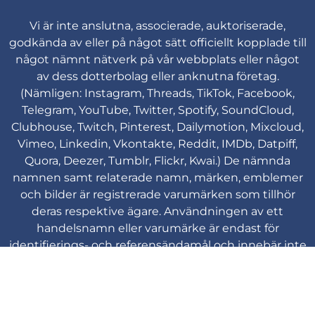
Vi är inte anslutna, associerade, auktoriserade,
godkända av eller på något sätt officiellt kopplade till
något nämnt nätverk på vår webbplats eller något
av dess dotterbolag eller anknutna företag.
(Nämligen: Instagram, Threads, TikTok, Facebook,
Telegram, YouTube, Twitter, Spotify, SoundCloud,
Clubhouse, Twitch, Pinterest, Dailymotion, Mixcloud,
Vimeo, Linkedin, Vkontakte, Reddit, IMDb, Datpiff,
Quora, Deezer, Tumblr, Flickr, Kwai.) De nämnda
namnen samt relaterade namn, märken, emblemer
och bilder är registrerade varumärken som tillhör
deras respektive ägare. Användningen av ett
handelsnamn eller varumärke är endast för
identifierings- och referensändamål och innebär inte
någon associering med varumärkesinnehavaren av
deras produktmärke.
Viplikes © Copyright. 2013-2026 Alla