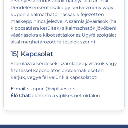
érvényességi időszakok hatálya alá tartozik.
Rendelésenként csak egy kedvezmény vagy
kupon alkalmazható, hacsak kifejezetten
másképp nincs jelezve. A számla jóváírások (ha
kibocsátásra kerültek) alkalmazhatók jövőbeni
vásárlásokra a kibocsátáskor az Ügyfélszolgálat
által meghatározott feltételek szerint.
15) Kapcsolat
Számlázási kérdések, számlázási javítások vagy
fizetéssel kapcsolatos problémák esetén
kérjük, vegye fel velünk a kapcsolatot:
E-mail:
support@viplikes.net
Élő Chat:
elérhető a
viplikes.net
oldalon