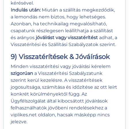
kérésével.
Indulás után:
Miután a szállítás megkezdődik,
a lemondás nem biztos, hogy lehetséges.
Azonban, ha technikailag megvalósítható,
csapatunk részlegesen leállíthatja a szállítást
és arányos
jóváírást vagy visszatérítést
adhat, a
Visszatérítési és Szállítási Szabályzatok szerint.
9) Visszatérítések & Jóváírások
Minden visszatérítési vagy jóváírási kérelem
szigorúan
a Visszatérítési Szabályzatunk
szerint kerül kezelésre. A visszatérítések
jogosultsága, számítása és időzítése az ott leírt
konkrét körülményektől függ. Az
Ügyfélszolgálat által kibocsátott jóváírások
felhasználhatók jövőbeni rendelésekhez a
viplikes.net oldalon, hacsak másképp nincs
jelezve.