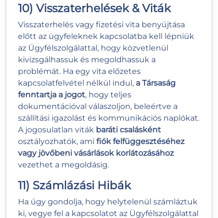
10) Visszaterhelések & Viták
Visszaterhelés vagy fizetési vita benyújtása
előtt az ügyfeleknek kapcsolatba kell lépniük
az Ügyfélszolgálattal, hogy közvetlenül
kivizsgálhassuk és megoldhassuk a
problémát. Ha egy vita előzetes
kapcsolatfelvétel nélkül indul,
a Társaság
fenntartja a jogot
, hogy teljes
dokumentációval válaszoljon, beleértve a
szállítási igazolást és kommunikációs naplókat.
A jogosulatlan viták
baráti csalásként
osztályozhatók, ami
fiók felfüggesztéséhez
vagy jövőbeni vásárlások korlátozásához
vezethet a megoldásig.
11) Számlázási Hibák
Ha úgy gondolja, hogy helytelenül számláztuk
ki, vegye fel a kapcsolatot az Ügyfélszolgálattal