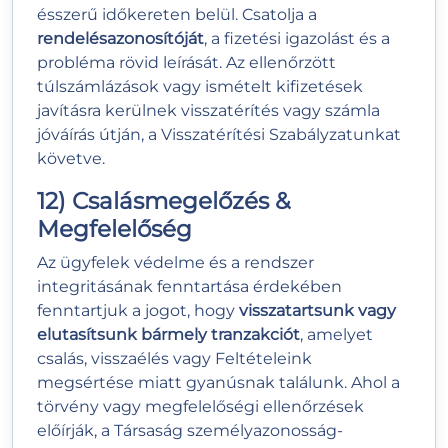
ésszerű időkereten belül. Csatolja a
rendelésazonosítóját
, a fizetési igazolást és a
probléma rövid leírását. Az ellenőrzött
túlszámlázások vagy ismételt kifizetések
javításra kerülnek visszatérítés vagy számla
jóváírás útján, a Visszatérítési Szabályzatunkat
követve.
12) Csalásmegelőzés &
Megfelelőség
Az ügyfelek védelme és a rendszer
integritásának fenntartása érdekében
fenntartjuk a jogot, hogy
visszatartsunk vagy
elutasítsunk bármely tranzakciót
, amelyet
csalás, visszaélés vagy Feltételeink
megsértése miatt gyanúsnak találunk. Ahol a
törvény vagy megfelelőségi ellenőrzések
előírják, a Társaság személyazonosság-