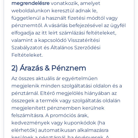
megrendelésre
vonatkozik, amelyet
weboldalunkon keresztül adnak le,
függetlenül a használt fizetési módtól vagy
pénznemtől. A vásárlás befejezésével az ügyfél
elfogadja az itt leírt számlázási feltételeket,
valamint a kapcsolódó Visszatérítési
Szabályzatot és Általános Szerződési
Feltételeket.
2) Árazás & Pénznem
Az összes aktuális ár egyértelműen
megjelenik minden szolgáltatási oldalon és a
pénztárnál. Eltérő megjelölés hiányában az
összegek a termék vagy szolgáltatás oldalán
megjelenített pénznemben kerülnek
felszámításra. A promóciós árak,
kedvezmények vagy kuponkódok (ha
elérhetők) automatikusan alkalmazásra
kerülnek a pénztárnál, ha érvényesek. A