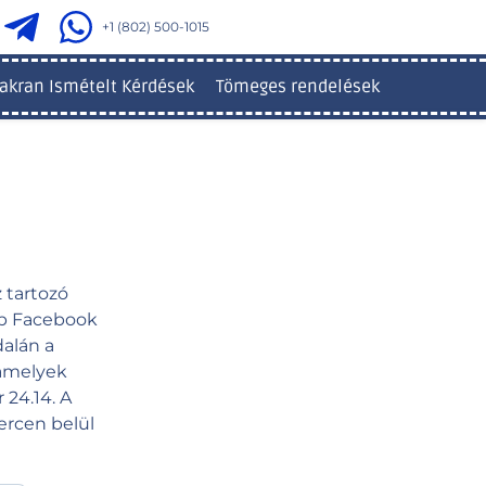
+1 (802) 500-1015
akran Ismételt Kérdések
Tömeges rendelések
 tartozó
bb Facebook
dalán a
 amelyek
24.14. A
ercen belül