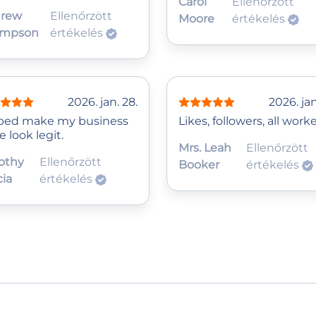
Carol
Ellenőrzött
rew
Ellenőrzött
Moore
értékelés
ompson
értékelés
2026. jan. 28.
2026. jan
ped make my business
Likes, followers, all work
 look legit.
Mrs. Leah
Ellenőrzött
othy
Ellenőrzött
Booker
értékelés
cia
értékelés