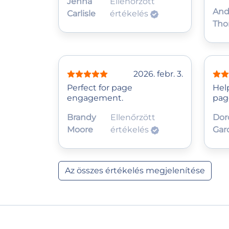
Jenna
Ellenőrzött
And
Carlisle
értékelés
Th
2026. febr. 3.
Perfect for page
Hel
engagement.
page
Brandy
Ellenőrzött
Dor
Moore
értékelés
Gar
Az összes értékelés megjelenítése