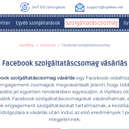
24/7 Élő támogatás
support@viplikes.net
Szolgáltatáscsomag
itter
Egyéb szolgáltatások
Gy
Kezdőlap
Facebook
Facebook Szolgáltatáscsomag
Facebook szolgáltatáscsomag vásárlás
ook szolgáltatáscsomag vásárlás
egy Facebook-oldalhoz
engagement csomagok megvásárlását jelenti, hogy tö
dési jel egyetlen rendelésben egyesüljön. A Viplikes ol
nálók Facebook szolgáltatáscsomagokat vásárolhatnak,
k engagement szolgáltatásokat tartalmaznak, a kezdőár 
eldolgozása a vásárlás után indul, az első eredmények 1 p
megjelennek.