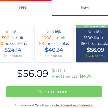
Heti
Havi
LEGKERESETTEBB
100
lájk
200
lájk
500
lájk
500
like-ok
1000
like-ok
1500
like-ok
50
hozzászólás
100
hozzászólás
150
hozzászól
$24.14
$40.34
$56.09
$2.67 spórolj
$7.17 spórolj
$14.07 spórolj
$56.09
$70.16
Megtakarítás
$14.07
Vásárolj most
A folytatással Ön elfogadja
a feltételeket és kikötéseket