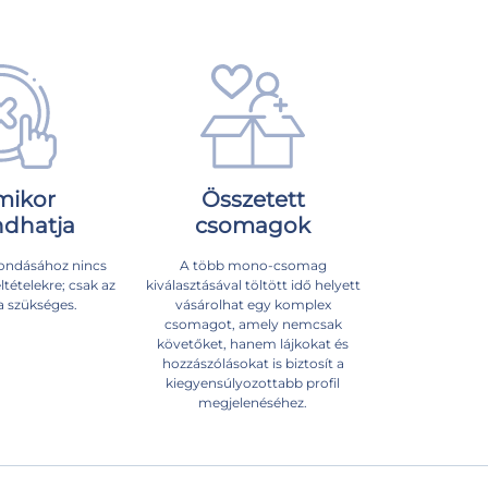
mikor
Összetett
dhatja
csomagok
ondásához nincs
A több mono-csomag
ltételekre; csak az
kiválasztásával töltött idő helyett
a szükséges.
vásárolhat egy komplex
csomagot, amely nemcsak
követőket, hanem lájkokat és
hozzászólásokat is biztosít a
kiegyensúlyozottabb profil
megjelenéséhez.