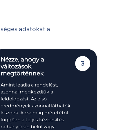
kséges adatokat a
Nézze, ahogy a
3
változások
megtörténnek
Amint leadja a rendelést,
azonnal megkezdjük a
feldolgozást. Az első
eredmények azonnal láthatók
lesznek. A csomag méretétől
függően a teljes kézbesítés
néhány órán belül vagy