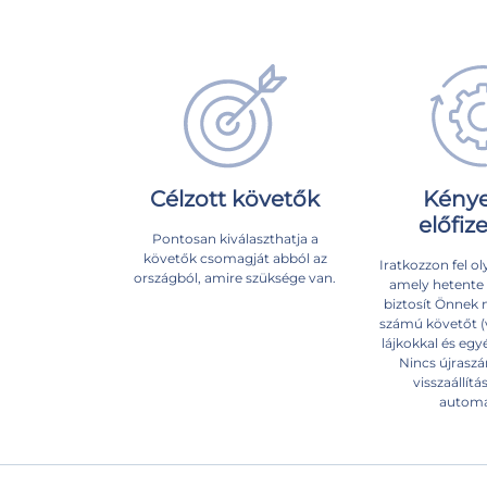
Célzott követők
Kény
előfiz
Pontosan kiválaszthatja a
követők csomagját abból az
Iratkozzon fel ol
országból, amire szüksége van.
amely hetente
biztosít Önnek
számú követőt (
lájkokkal és egy
Nincs újraszá
visszaállít
automa