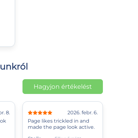
sunkról
Hagyjon értékelést
r. 8.
2026. febr. 6.
ook
Page likes trickled in and
made the page look active.