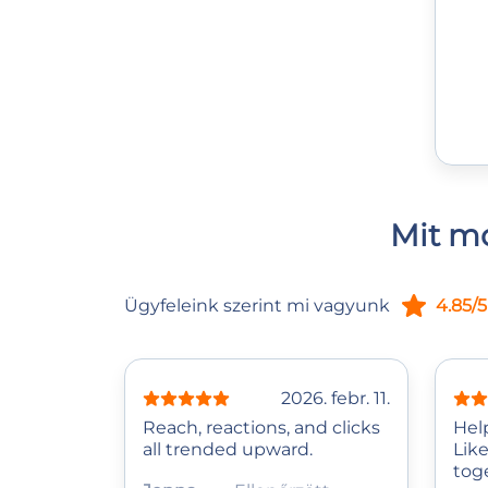
Mit mo
Ügyfeleink szerint mi vagyunk
4.85/5
2026. febr. 11.
Reach, reactions, and clicks
Hel
all trended upward.
Lik
tog