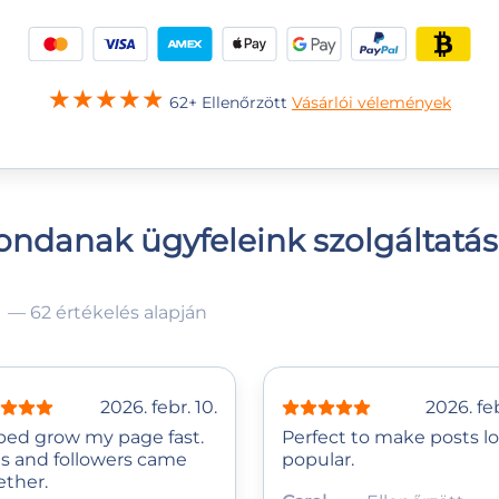
62+ Ellenőrzött
Vásárlói vélemények
ndanak ügyfeleink szolgáltatá
— 62 értékelés alapján
2026. febr. 10.
2026. feb
ped grow my page fast.
Perfect to make posts l
es and followers came
popular.
ether.