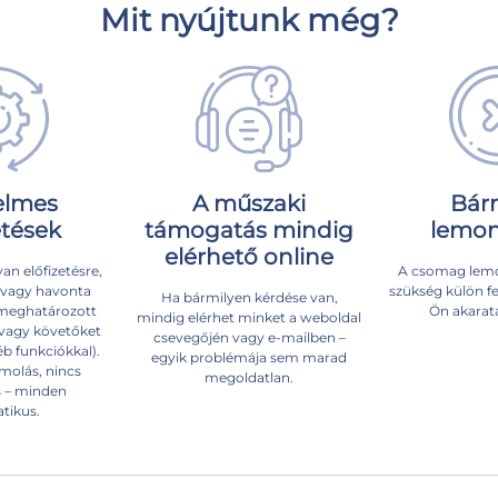
Mit nyújtunk még?
elmes
A műszaki
Bár
etések
támogatás mindig
lemon
elérhető online
yan előfizetésre,
A csomag lem
 vagy havonta
szükség külön fe
Ha bármilyen kérdése van,
 meghatározott
Ön akarat
mindig elérhet minket a weboldal
vagy követőket
csevegőjén vagy e-mailben –
éb funkciókkal).
egyik problémája sem marad
molás, nincs
megoldatlan.
ás – minden
tikus.