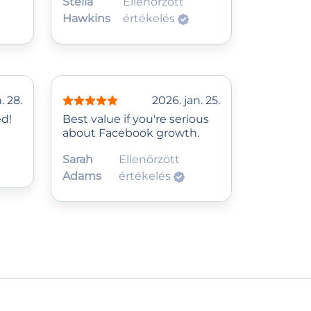
Stella
Ellenőrzött
Hawkins
értékelés
. 28.
2026. jan. 25.
ed!
Best value if you're serious
about Facebook growth.
Sarah
Ellenőrzött
Adams
értékelés