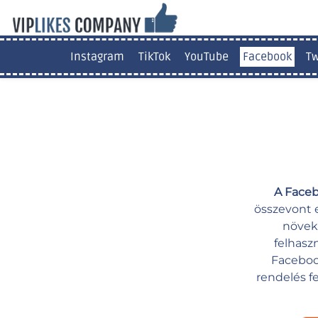
Instagram
TikTok
YouTube
Facebook
Tw
A Faceb
összevont 
növeke
felhasz
Faceboo
rendelés f