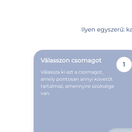
Ilyen egyszerű: 
Válasszon csomagot
1
Válassza ki azt a csomagot,
amely pontosan annyi követőt
tartalmaz, amennyire szüksége
van.