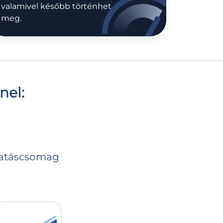
valamivel később történhet
meg.
nel:
tatáscsomag