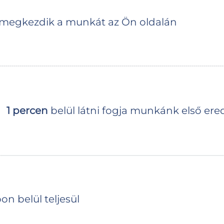
 megkezdik a munkát az Ön oldalán
1 percen
belül látni fogja munkánk első er
n belül teljesül