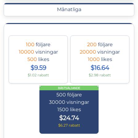
Månatliga
100
följare
200
följare
10000
visningar
20000
visningar
500
likes
1000
likes
$9.59
$16.64
$1.02 rabatt
$2.98 rabatt
BÄSTSÄLJANDE
500
följare
30000
visningar
1500
likes
$24.74
$6.27 rabatt