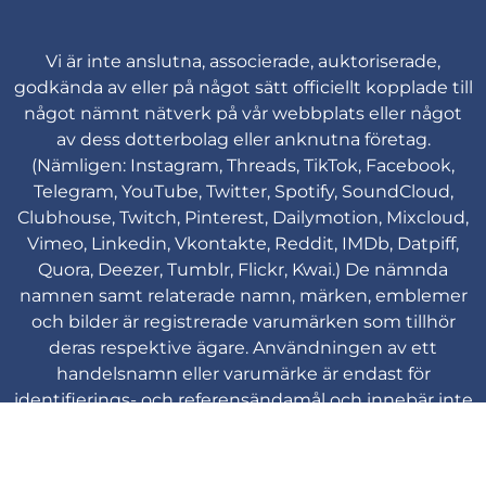
Vi är inte anslutna, associerade, auktoriserade,
godkända av eller på något sätt officiellt kopplade till
något nämnt nätverk på vår webbplats eller något
av dess dotterbolag eller anknutna företag.
(Nämligen: Instagram, Threads, TikTok, Facebook,
Telegram, YouTube, Twitter, Spotify, SoundCloud,
Clubhouse, Twitch, Pinterest, Dailymotion, Mixcloud,
Vimeo, Linkedin, Vkontakte, Reddit, IMDb, Datpiff,
Quora, Deezer, Tumblr, Flickr, Kwai.) De nämnda
namnen samt relaterade namn, märken, emblemer
och bilder är registrerade varumärken som tillhör
deras respektive ägare. Användningen av ett
handelsnamn eller varumärke är endast för
identifierings- och referensändamål och innebär inte
någon associering med varumärkesinnehavaren av
deras produktmärke.