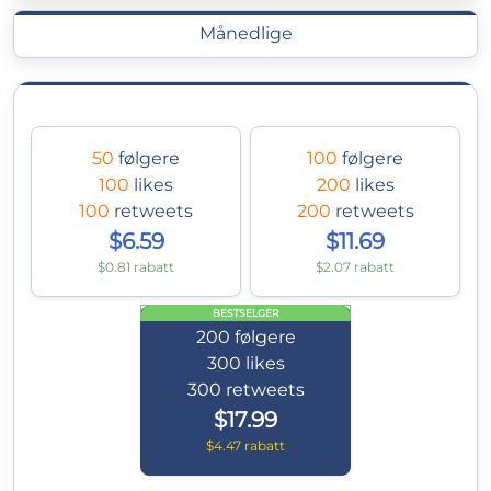
Månedlige
50
følgere
100
følgere
100
likes
200
likes
100
retweets
200
retweets
$6.59
$11.69
$0.81 rabatt
$2.07 rabatt
BESTSELGER
200
følgere
300
likes
300
retweets
$17.99
$4.47 rabatt