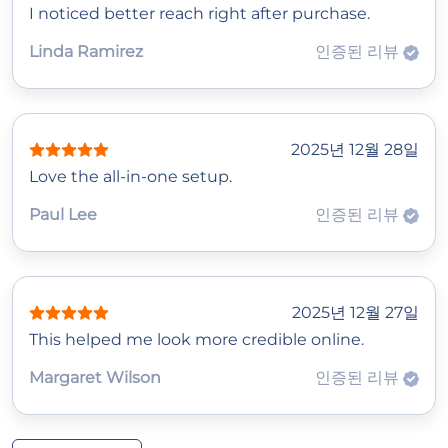
I noticed better reach right after purchase.
Linda Ramirez
인증된 리뷰
2025년 12월 28일
Love the all-in-one setup.
Paul Lee
인증된 리뷰
2025년 12월 27일
This helped me look more credible online.
Margaret Wilson
인증된 리뷰