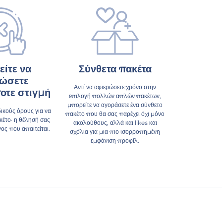
ίτε να
Σύνθετα πακέτα
ώσετε
Αντί να αφιερώσετε χρόνο στην
οτε στιγμή
επιλογή πολλών απλών πακέτων,
μπορείτε να αγοράσετε ένα σύνθετο
δικούς όρους για να
πακέτο που θα σας παρέχει όχι μόνο
κέτο· η θέλησή σας
ακολούθους, αλλά και likes και
γος που απαιτείται.
σχόλια για μια πιο ισορροπημένη
εμφάνιση προφίλ.