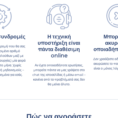
συνδρομές
Η τεχνική
Μπορε
υποστήριξη είναι
ακυρ
δρομή που θα σας
πάντα διαθέσιμη
οποιαδήπ
ριμένο αριθμό
online
ολούθων μαζί με
Δεν χρειάζεστε ει
τουργίες) μία φορά
ακυρώσετε το πα
το μήνα. Χωρίς
Αν έχετε οποιεσδήποτε ερωτήσεις,
είναι ο μόνος λό
ή μηδενισμούς –
μπορείτε πάντα να μας γράψετε στο
ημένα για εσάς.
chat της ιστοσελίδας ή μέσω email –
κανένα από τα προβλήματά σας δεν
θα μείνει άλυτο.
Πώς να αγοράσετε