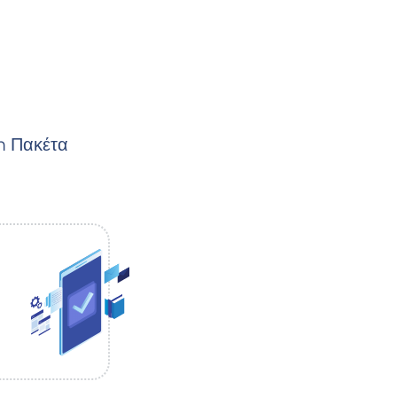
m Πακέτα