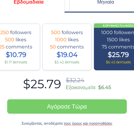
Εβδομαδιαία
Μηνιαία
ΚΟΡΥΦΑΊΕΣ ΠΩΛΉΣΕΙΣ
250
followers
500
followers
1000
follower
500
likes
1000
likes
1500
likes
25
comments
50
comments
75
comment
$10.79
$19.04
$25.79
$1.17 έκπτωση
$3.42 έκπτωση
$6.45 έκπτωση
$25.79
$32.24
Εξοικονομείτε
$6.45
Αγόρασε Τώρα
Συνεχίζοντας, αποδέχεστε
τους όρους και προϋποθέσεις