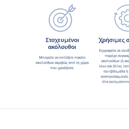
Στοχευμένοι
Χρήσιμες 
ακόλουθοι
Εγγραφείτε σε συν
παρέχει συγκεκ
Μπορείτε να επιλέξετε πακέτο
ακολούθων (ή ακ
ακολούθων ακριβώς από τη χώρα
likes και άλλες λει
που χρειάζεστε.
την εβδομάδα ή 
αναπροσαρμογές 
όλα αυτοματοποι