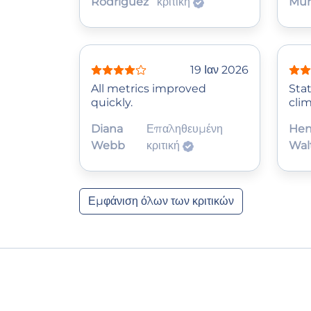
Rodriguez
κριτική
Mur
19 Ιαν 2026
All metrics improved
Stat
quickly.
clim
Diana
Επαληθευμένη
Hen
Webb
κριτική
Wal
Εμφάνιση όλων των κριτικών