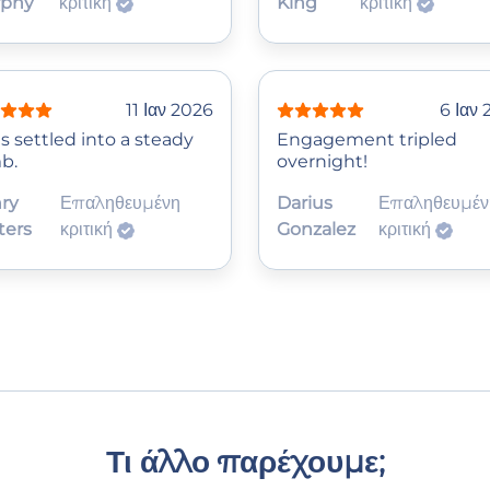
phy
κριτική
King
κριτική
11 Ιαν 2026
6 Ιαν
s settled into a steady
Engagement tripled
b.
overnight!
ry
Επαληθευμένη
Darius
Επαληθευμέν
ters
κριτική
Gonzalez
κριτική
Τι άλλο παρέχουμε;