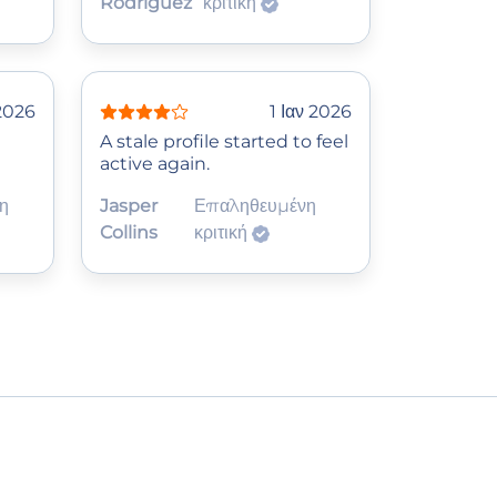
Rodriguez
κριτική
 2026
1 Ιαν 2026
A stale profile started to feel
active again.
η
Jasper
Επαληθευμένη
Collins
κριτική