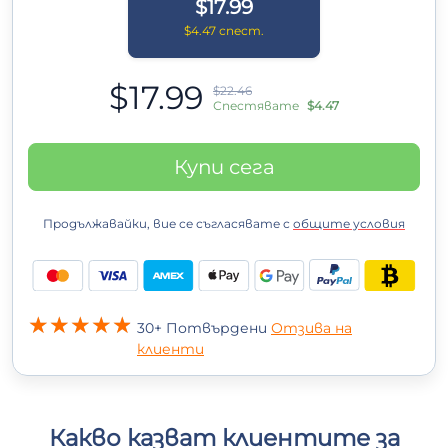
$17.99
$4.47 спест.
$17.99
$22.46
Спестявате
$4.47
Купи сега
Продължавайки, вие се съгласявате с
общите условия
30+ Потвърдени
Отзива на
клиенти
Какво казват клиентите за