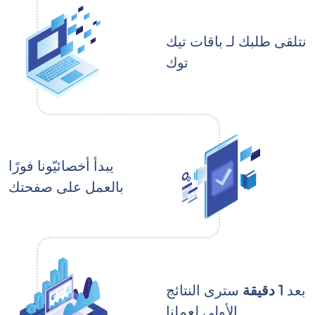
نتلقى طلبك لـ باقات تيك
توك
يبدأ أخصائيّونا فورًا
بالعمل على صفحتك
بعد
1 دقيقة
سترى النتائج
الأولى لعملنا