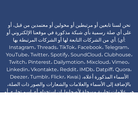
نحن لسنا تابعين أو مرتبطين أو مخولين أو معتمدين من قبل، أو
على أي صلة رسمية بأي شبكة مذكورة في موقعنا الإلكتروني أو
أي من الشركات التابعة لها أو الشركات المرتبطة بها. (أي:
Instagram، Threads، TikTok، Facebook، Telegram،
YouTube، Twitter، Spotify، SoundCloud، Clubhouse،
Twitch، Pinterest، Dailymotion، Mixcloud، Vimeo،
Linkedin، Vkontakte، Reddit، IMDb، Datpiff، Quora،
Deezer، Tumblr، Flickr، Kwai.) الأسماء المذكورة أعلاه،
بالإضافة إلى الأسماء والعلامات والشعارات والصور ذات الصلة،
هي علامات تجارية مسجلة لأصحابها. إن استخدام أي اسم تجاري أو
علامة تجارية هو لأغراض التعريف والمرجعية فقط ولا يعني وجود
أي ارتباط مع مالك العلامة التجارية أو علامته التجارية.
Viplikes © Copyright. 2013-2026 جميع الحقوق
محفوظة